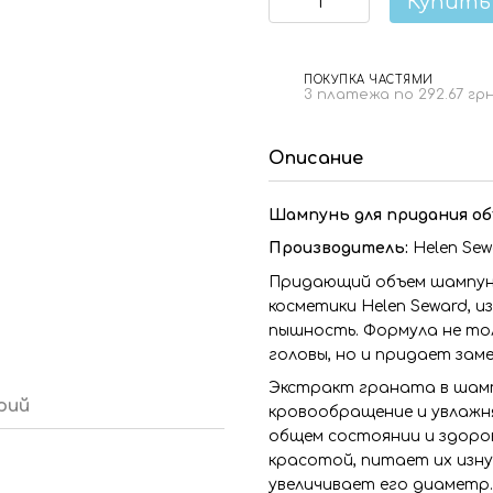
Купить
ПОКУПКА ЧАСТЯМИ
3 платежа по 292.67 гр
Описание
Шампунь для придания об
Производитель:
Helen Sew
Придающий объем шампун
косметики Helen Seward, 
пышность. Формула не тол
головы, но и придает зам
Экстракт граната в шамп
рий
кровообращение и увлажн
общем состоянии и здоров
красотой, питает их изну
увеличивает его диаметр