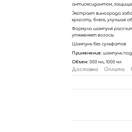
антиоксидантом, защищая 
Экстракт винограда забо
красоту, блеск, улучшая о
Формула шампуня рассчит
утяжеляет волосы.
Шампунь без сульфатов
Применение:
шампунь под
Объем:
300 мл,
1000 мл
Доставка
Оплата