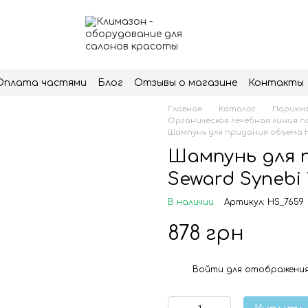
Оплата частями
Блог
Отзывы о магазине
Контакты
Главная
Каталог
Парикма
Органическая лечебная линия по
Шампунь для придания объема He
Шампунь для 
Seward Synebi 
В наличии
Артикул: HS_7659
878 грн
Войти
для отображения
%