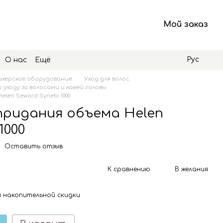
Мой заказ
Рус
О нас
Ещё
херское оборудование
Уход для волос
 уходу за волосами и кожей головы
len Seward Synebi 1000
придания объема Helen
1000
Оставить отзыв
К сравнению
В желания
 накопительной скидки