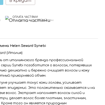
В кредит
ОПЛАТА ЧАСТЯМИ
н
3 платежа по 292.67 грн
ъема Helen Seward Synebi
ard (Италия)
ь от итальянского бренда профессиональной
из серии Synebi позаботится о волосах, потерявших
ько деликатно и бережно очищает волосы и кожу
етный прикорневой объем.
уне улучшает тонус кожи головы, усиливает
яет эпидермис. Это положительно сказывается и на
ье волос. Экстракт наполняет волосы силой и
три, делает волос более плотным, эластичным,
. Кроме того он является природным