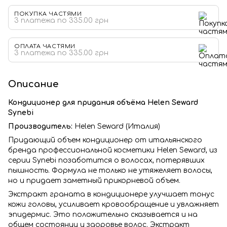
ПОКУПКА ЧАСТЯМИ
3 платежа по 335.00 грн
ОПЛАТА ЧАСТЯМИ
3 платежа по 335.00 грн
Описание
Кондиционер для придания объёма Helen Seward
Synebi
Производитель:
Helen Seward (Италия)
Придающий объем кондиционер от итальянского
бренда профессиональной косметики Helen Seward, из
серии Synebi позаботится о волосах, потерявших
пышность. Формула не только не утяжеляет волосы,
но и придает заметный прикорневой объем.
Экстракт граната в кондиционере улучшает тонус
кожи головы, усиливает кровообращение и увлажняет
эпидермис. Это положительно сказывается и на
общем состоянии и здоровье волос. Экстракт