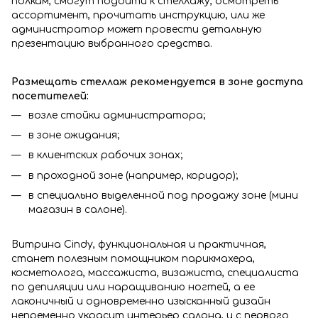
полкам, смогут подойти к стеллажу, осмотреть
ассортимент, прочитать инструкцию, или же
администратор может провести детальную
презентацию выбранного средства.
Размещать стеллаж рекомендуется в зоне доступа
посетителей:
возле стойки администратора;
в зоне ожидания;
в клиентских рабочих зонах;
в проходной зоне (например, коридор);
в специально выделенной под продажу зоне (мини
магазин в салоне).
Витрина Сindy, функциональная и практичная,
станет полезным помощником парикмахера,
косметолога, массажиста, визажиста, специалиста
по депиляции или наращиванию ногтей, а ее
лаконичный и одновременно изысканный дизайн
непременно украсит интерьер салона, и с первого