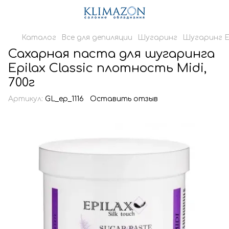
Каталог
Все для депиляции
Шугаринг
Шугаринг E
Сахарная паста для шугаринга
Epilax Classic плотность Midi,
700г
Артикул:
GL_ep_1116
Оставить отзыв