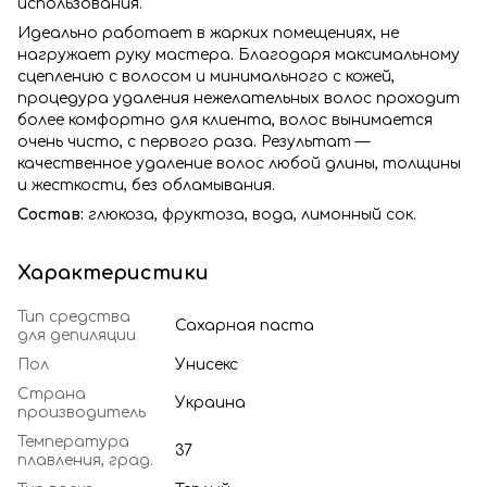
использования.
Идеально работает в жарких помещениях, не
нагружает руку мастера. Благодаря максимальному
сцеплению с волосом и минимального с кожей,
процедура удаления нежелательных волос проходит
более комфортно для клиента, волос вынимается
очень чисто, с первого раза. Результат —
качественное удаление волос любой длины, толщины
и жесткости, без обламывания.
Состав:
глюкоза, фруктоза, вода, лимонный сок.
Характеристики
Тип средства
Сахарная паста
для депиляции
Пол
Унисекс
Страна
Украина
производитель
Температура
37
плавления, град.