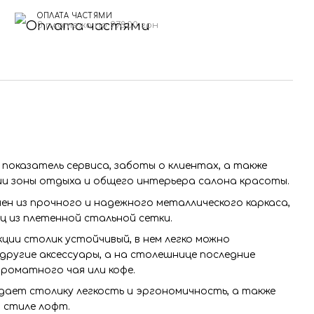
ОПЛАТА ЧАСТЯМИ
н
3 платежа по 978.00 грн
 показатель сервиса, заботы о клиентах, а также
ии зоны отдыха и общего интерьера салона красоты.
н из прочного и надежного металлического каркаса,
 из плетенной стальной сетки.
ции столик устойчивый, в нем легко можно
 другие аксессуары, а на столешнице последние
ароматного чая или кофе.
дает столику легкость и эргономичность, а также
 стиле лофт.