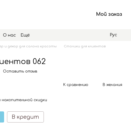
Мой заказ
Рус
О нас
Ещё
р и декор для салона красоты
Столики для клиентов
иентов 062
Оставить отзыв
К сравнению
В желания
 накопительной скидки
В кредит