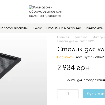
Оплата частями
Блог
Отзывы о магазине
Контакты
Главная
Каталог
Интерье
Столик для клиентов 062
Столик для кл
Под заказ
Артикул: KP_ol062
2 934 грн
Войти
для отображения
%
Купить