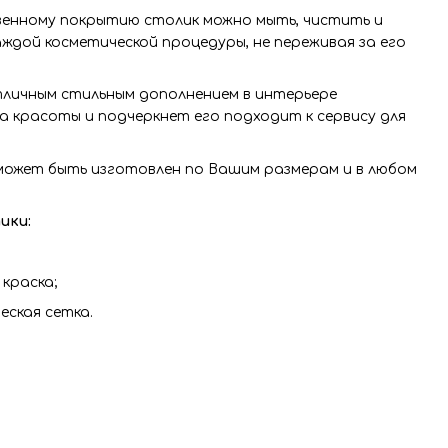
венному покрытию столик можно мыть, чистить и
ждой косметической процедуры, не переживая за его
личным стильным дополнением в интерьере
 красоты и подчеркнет его подходит к сервису для
 может быть изготовлен по Вашим размерам и в любом
ики:
краска;
ская сетка.