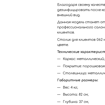
Благодаря своему качест
дезинфицировать после ка
внешний вид.
Данная модель станет от
профессионального салона
клиентов.
Столик для клиентов 062
цвете.
Технические характерист
Каркас: металлический;
Покрытие: порошковая 
Столешница: металличе
Габаритные размеры:
Вес: 4 кг;
Высота: 82 см;
Глубина: 37 см;