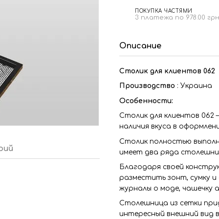
ПОКУПКА ЧАСТЯМИ
3 платежа по 978.00 гр
Описание
Столик для клиентов 062
Производство
: Украина
Особенности:
Столик для клиентов 062 –
наличия вкуса в оформлен
Столик полностью выполне
рий
имеет два ряда столешниц
Благодаря своей конструк
разместить зонт, сумку и
журналы о моде, чашечку 
Столешница из сетки при
интересный внешний вид в