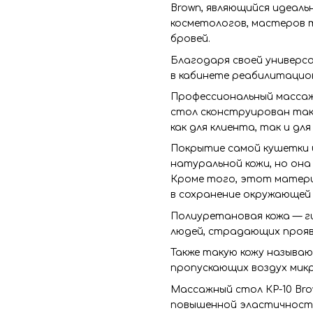
Brown, являющийся идеал
косметологов, мастеров 
бровей.
Благодаря своей универс
в кабинете реабилитацио
Профессиональный массаж
стол сконструирован так
как для клиента, так и дл
Покрытие самой кушетки и
натуральной кожи, но она
Кроме того, этот матери
в сохранение окружающей 
Полиуретановая кожа — г
людей, страдающих проявл
Также такую кожу называ
пропускающих воздух микр
Массажный стол КР-10 Br
повышенной эластичность