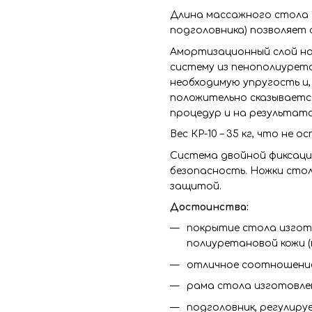
Длина массажного стола 1
подголовника) позволяет
Амортизационный слой на
систему из пенополиурет
необходимую упругость и, 
положительно сказываетс
процедур и на результата
Вес КР-10 – 35 кг, что не
Система двойной фиксаци
безопасность. Ножки сто
защитой.
Достоинства:
покрытие стола изгот
полиуретановой кожи (
отличное соотношение
рама стола изготовлен
подголовник, регулиру