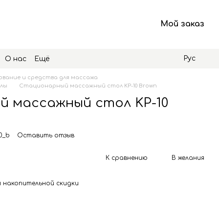
Мой заказ
Рус
О нас
Ещё
вание и средства для массажа
лы
Стационарный массажный стол KP-10 Brown
 массажный стол KP-10
0_b
Оставить отзыв
К сравнению
В желания
 накопительной скидки