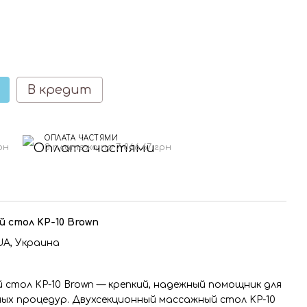
В кредит
ОПЛАТА ЧАСТЯМИ
рн
3 платежа по 7 866.67 грн
 стол KP-10 Brown
A, Украина
стол KP-10 Brown — крепкий, надежный помощник для
ых процедур. Двухсекционный массажный стол KP-10