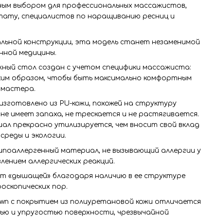
ьным выбором для профессиональных массажистов,
тату, специалистов по наращиванию ресниц и
альной конструкции, эта модель станет незаменимой
нной медицины.
ный стол создан с учетом специфики массажиста:
им образом, чтобы быть максимально комфортным
я мастера.
зготовлено из PU-кожи, похожей на структуру
 не имеет запаха, не трескается и не растягивается.
ал прекрасно утилизируется, чем вносит свой вклад
среды и экологии.
ипоаллергенный материал, не вызывающий аллергии у
ением аллергических реакций.
ют «дышащей» благодаря наличию в ее структуре
оскопических пор.
own с покрытием из полиуретановой кожи отличается
ю и упругостью поверхности, чрезвычайной