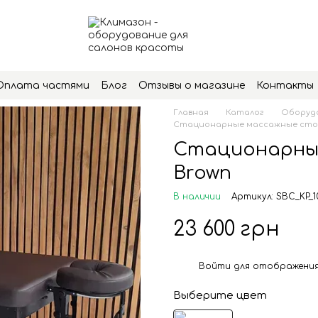
Оплата частями
Блог
Отзывы о магазине
Контакты
Главная
Каталог
Оборудо
Стационарные массажные сто
Стационарный
Brown
В наличии
Артикул: SBC_KP_1
23 600 грн
Войти
для отображения
%
Выберите цвет