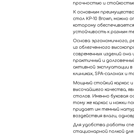
прочностью и стойкостью
К основным преимуществ
стол КР-10 Brown, можно
которому обеспечивается
устойчивость к разным т
Основа эргономичного, р
из облегченного высокопр
современных изделий она
практичный и долговечны
активной эксплуатации в 
клиниках, SPA-салонах и т
Мощный стойкий каркас и 
высочайшего качества, я
столов. Именно буковая о
тому же каркас и ножки п
придает им темный нату
воздействия влаги, однов
Для удобства работы спе
стационарной полкой для 