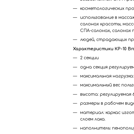
косметологических про
использование в масса
салонах красоты, масс
СПА-салонах, салонах 
людей, страдающих про
Характеристики КР-10 Br
2 секции
одна секция регулируе
максимальная нагрузка:
максимальный вес польз
высота: регулируемая 6
размеры в рабочем виде 
материал: каркас изгот
слоем лака.
наполнитель: пенопол