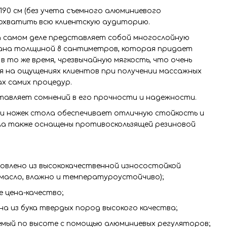
90 см (без учета съемного алюминиевого
 охватить всю клиентскую аудиторию.
 самом деле представляет собой многослойную
ана толщиной 8 сантиметров, которая придает
в то же время, чрезвычайную мягкость, что очень
я на ощущениях клиентов при получении массажных
х самих процедур.
 оставляет сомнений в его прочности и надежности.
и ножек стола обеспечивает отличную стойкость и
ла также оснащены противоскользящей резиновой
овлено из высококачественной износостойкой
масло, влажно и температуроустойчиво);
 цена-качество;
а из бука твердых пород высокого качества;
емый по высоте с помощью алюминиевых регуляторов;