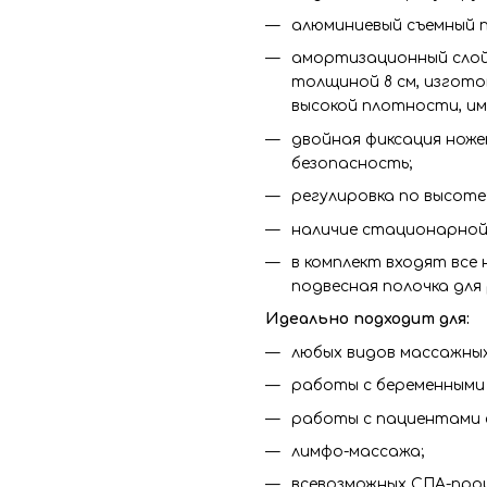
алюминиевый съемный п
амортизационный слой
толщиной 8 см, изгот
высокой плотности, и
двойная фиксация ноже
безопасность;
регулировка по высоте
наличие стационарной 
в комплект входят все
подвесная полочка для р
Идеально подходит для:
любых видов массажных
работы с беременными
работы с пациентами 
лимфо-массажа;
всевозможных СПА-про