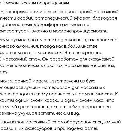
 к механическим повреждениям.
ам, которыми отличается стационарный массажный
 отнести особый ортопедический эффект, благодаря
 дополнительный комфорт для клиента;
емпературам, влажно и маслонепроницаемость.
егулируемого по высоте подголовника, изготовлена
очного алюминия, тогда как в большинстве
 изготовлена из пластмассы. Это невероятно
й массажный стол. Он разработан для ежедневной
косметологических салонах, массажных кабинетах,
ату.
ножки данной модели изготовлены из бука
вляющегося лучшим материалом для массажных
снова придает столу прочность и долговечность. К
окрыты одним слоем краски и одним слоем лака, что
ральный цвет и защищает от неблагоприятного
ременно улучшая эстетический вид.
циалистов массажный стол оборудован специальной
различных аксессуаров и принадлежностей.