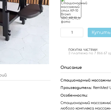
Купить
ПОКУПКА ЧАСТЯМИ
3 платежа по 7 866.67 г
Описание
рий
Стационарный массажный
Производитель:
RemMed U
Особенности:
Стационарный массажный 
любого комплекса массажн