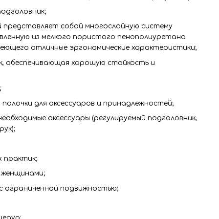
одголовник;
 представляет собой многослойную систему
овленную из мелкого пористого пенополиуретана
меющего отличные эргономические характеристики;
к, обеспечивающая хорошую стойкость и
;
полочки для аксессуаров и принадлежностей;
 необходимые аксессуары (регулируемый подголовник,
ук);
 практик;
 женщинами;
с ограниченной подвижностью;
цедур;