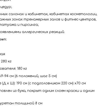
цедур;
жных салонах и кабинетах, кабинетах косметологии,
ажных зонах тренажерных залов и фитнес-центров,
татуажа и пирсинга;
явлениями аллергических реакций.
own:
мая
 280 кг
ователя: 180 кг
9-94 см (6 положений, шаг 5 см)
(Д x Ш): 190 см (с подголовником 220 см) x70 см
овлен из бука, покрыт одним слоем краски и одним
иуретан толщиной 8 см