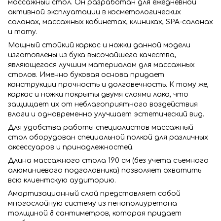
массажный стол. Он разработан для ежедневной
активной эксплуатации в косметологических
салонах, массажных кабинетах, клиниках, SPA-салонах
и тату.
Мощный стойкий каркас и ножки данной модели
изготовлены из бука высочайшего качества,
являющегося лучшим материалом для массажных
столов. Именно буковая основа придает
конструкции прочность и долговечность. К тому же,
каркас и ножки покрыты двумя слоями лака, что
защищает их от неблагоприятного воздействия
влаги и одновременно улучшает эстетический вид.
Для удобства работы специалистов массажный
стол оборудован специальной полкой для различных
аксессуаров и принадлежностей.
Длина массажного стола 190 см (без учета съемного
алюминиевого подголовника) позволяет охватить
всю клиентскую аудиторию.
Амортизационный слой представляет собой
многослойную систему из пенополиуретана
толщиной 8 сантиметров, которая придает