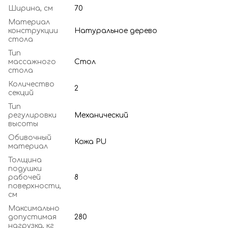
Ширина, см
70
Материал
конструкции
Натуральное дерево
стола
Тип
массажного
Стол
стола
Количество
2
секций
Тип
регулировки
Механический
высоты
Обивочный
Кожа PU
материал
Толщина
подушки
рабочей
8
поверхности,
см
Максимально
допустимая
280
нагрузка, кг