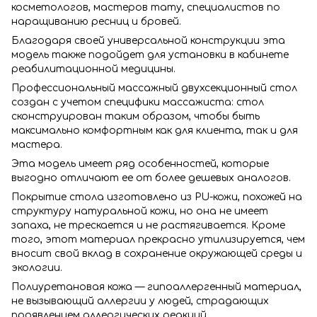
косметологов, мастеров тату, специалистов по
наращиванию ресниц и бровей.
Благодаря своей универсальной конструкции эта
модель также подойдет для установки в кабинете
реабилитационной медицины.
Профессиональный массажный двухсекционный стол
создан с учетом специфики массажиста: стол
сконструирован таким образом, чтобы быть
максимально комфортным как для клиента, так и для
мастера.
Эта модель имеет ряд особенностей, которые
выгодно отличают ее от более дешевых аналогов.
Покрытие стола изготовлено из PU-кожи, похожей на
структуру натуральной кожи, но она не имеет
запаха, не трескается и не растягивается. Кроме
того, этот материал прекрасно утилизируется, чем
вносит свой вклад в сохранение окружающей среды и
экологии.
Полиуретановая кожа — гипоаллергенный материал,
не вызывающий аллергии у людей, страдающих
проявлением аллергических реакций.