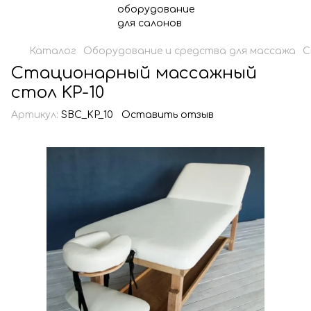
Каталог
Оборудование и средства для массажа
С
Стационарный массажный
стол KP-10
Артикул:
SBC_KP_10
Оставить отзыв