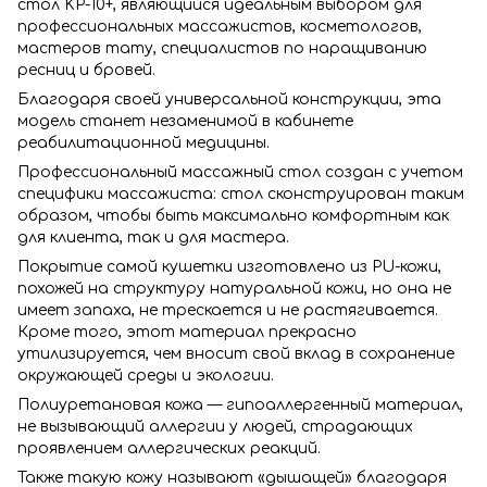
стол KP-10+, являющийся идеальным выбором для
профессиональных массажистов, косметологов,
мастеров тату, специалистов по наращиванию
ресниц и бровей.
Благодаря своей универсальной конструкции, эта
модель станет незаменимой в кабинете
реабилитационной медицины.
Профессиональный массажный стол создан с учетом
специфики массажиста: стол сконструирован таким
образом, чтобы быть максимально комфортным как
для клиента, так и для мастера.
Покрытие самой кушетки изготовлено из PU-кожи,
похожей на структуру натуральной кожи, но она не
имеет запаха, не трескается и не растягивается.
Кроме того, этот материал прекрасно
утилизируется, чем вносит свой вклад в сохранение
окружающей среды и экологии.
Полиуретановая кожа — гипоаллергенный материал,
не вызывающий аллергии у людей, страдающих
проявлением аллергических реакций.
Также такую кожу называют «дышащей» благодаря