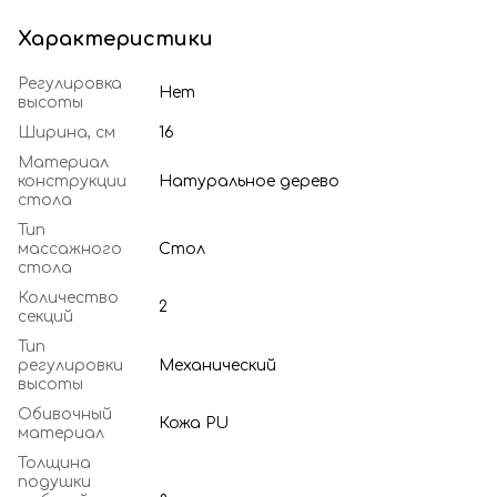
Характеристики
Регулировка
Нет
высоты
Ширина, см
16
Материал
конструкции
Натуральное дерево
стола
Тип
массажного
Стол
стола
Количество
2
секций
Тип
регулировки
Механический
высоты
Обивочный
Кожа PU
материал
Толщина
подушки