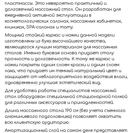
пластмассы. Это невероятно практичный и
долговечный массажный стол. Он разработан для
ежедневной активной эксплуатации в
косметологических салонах, массажных кабинетах,
клиниках, SPA-салонах и тату.
Мощный стойкий каркас и ножки данной модели
изготовлены из бука высочайшего качества,
являющегося лучшим материалом для массажных
столов. Именно буковая основа придает столу
прочность и долговечность. К тому же каркас и
ножки покрыты одним слоем краски и одним слоем
лака, что придает им темный натуральный цвет и
защищает от неблагоприятного воздействия влаги,
одновременно улучшая эстетический вид.
Для удобства работы специалистов массажный
стол оборудован специальной стационарной полкой
для различных аксессуаров и принадлежностей.
Длина массажного стола 190 см (без учета съемного
алюминиевого подголовника) позволяет охватить
всю клиентскую аудиторию.
Амортизационный слой на самом деле представляет