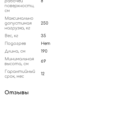
рабочей
8
поверхности,
см
Максимально
допустимая
250
нагрузка, кг
Вес, кг
35
Подогрев
Нет
Длина, см
190
Минимальная
69
высота, см
Гарантийный
12
срок, мес
Отзывы