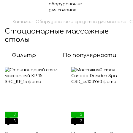
Каталог
Оборудование и средства для массажа
С
Стационарные массажные
столы
Фильтр
По популярности
3
3
3
3