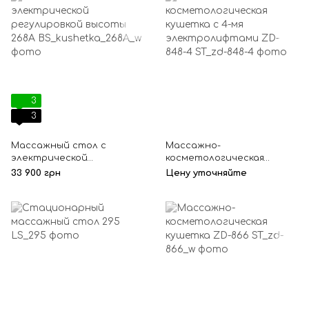
3
3
Массажный стол с
Массажно-
электрической
косметологическая
регулировкой высоты
кушетка с 4-мя
33 900 грн
Цену уточняйте
268А
электролифтами ZD-848-
4