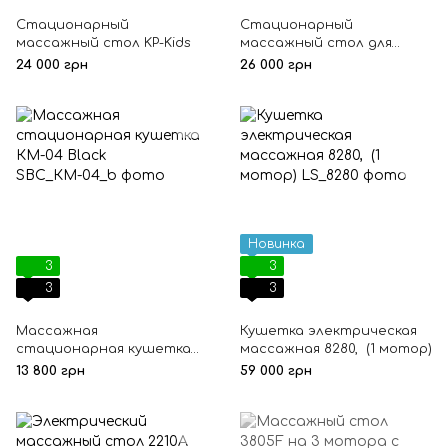
Стационарный
Стационарный
массажный стол KP-Kids
массажный стол для
беременных KP-5
24 000 грн
26 000 грн
Новинка
3
3
3
3
Массажная
Кушетка электрическая
стационарная кушетка
массажная 8280, (1 мотор)
КМ-04 Black
13 800 грн
59 000 грн