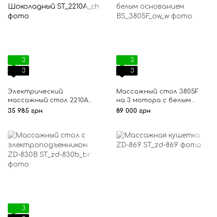
3
3
3
3
Электрический
Массажный стол 3805F
массажный стол 2210A
на 3 мотора с белым
Шоколадный
основанием
35 985 грн
89 000 грн
3