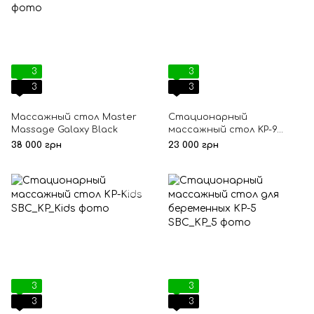
3
3
3
3
Массажный стол Master
Стационарный
Massage Galaxy Black
массажный стол KP-9
Black, На выбор, Разные
38 000 грн
23 000 грн
цвета
3
3
3
3