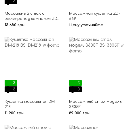
3
Массажный стол с
Массажная кушетка ZD-
электроподъемником ZD-
869
830B
13 680 грн
Цену уточняйте
3
3
3
3
Кушетка массажная DM-
Массажный стол модель
218
3805F
11 900 грн
89 000 грн