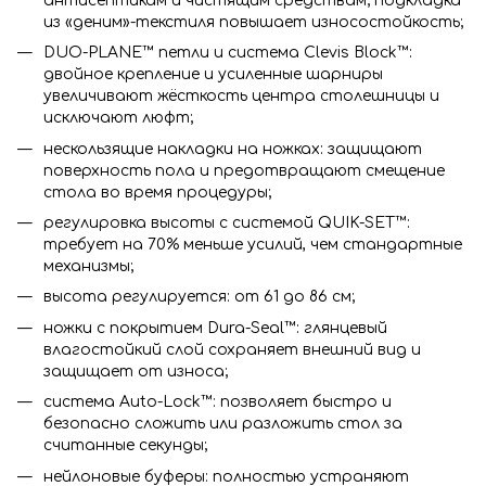
антисептикам и чистящим средствам; подкладка
из «деним»-текстиля повышает износостойкость;
DUO-PLANE™ петли и система Clevis Block™:
двойное крепление и усиленные шарниры
увеличивают жёсткость центра столешницы и
исключают люфт;
нескользящие накладки на ножках: защищают
поверхность пола и предотвращают смещение
стола во время процедуры;
регулировка высоты с системой QUIK-SET™:
требует на 70% меньше усилий, чем стандартные
механизмы;
высота регулируется: от 61 до 86 см;
ножки с покрытием Dura-Seal™: глянцевый
влагостойкий слой сохраняет внешний вид и
защищает от износа;
система Auto-Lock™: позволяет быстро и
безопасно сложить или разложить стол за
считанные секунды;
нейлоновые буферы: полностью устраняют