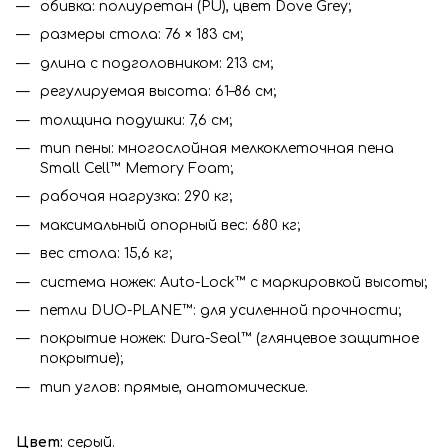
обивка: полиуретан (PU), цвет Dove Grey;
размеры стола: 76 × 183 см;
длина с подголовником: 213 см;
регулируемая высота: 61–86 см;
толщина подушки: 7,6 см;
тип пены: многослойная мелкоклеточная пена
Small Cell™ Memory Foam;
рабочая нагрузка: 290 кг;
максимальный опорный вес: 680 кг;
вес стола: 15,6 кг;
система ножек: Auto-Lock™ с маркировкой высоты;
петли DUO-PLANE™: для усиленной прочности;
покрытие ножек: Dura-Seal™ (глянцевое защитное
покрытие);
тип углов: прямые, анатомические.
Цвет:
серый.