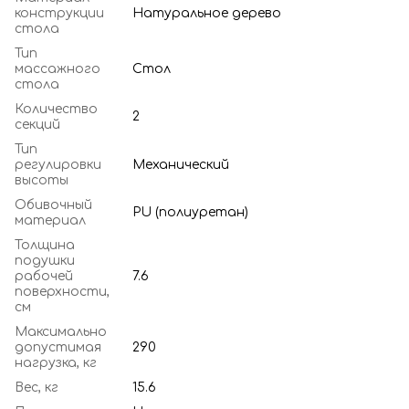
конструкции
Натуральное дерево
стола
Тип
массажного
Стол
стола
Количество
2
секций
Тип
регулировки
Механический
высоты
Обивочный
PU (полиуретан)
материал
Толщина
подушки
рабочей
7.6
поверхности,
см
Максимально
допустимая
290
нагрузка, кг
Вес, кг
15.6