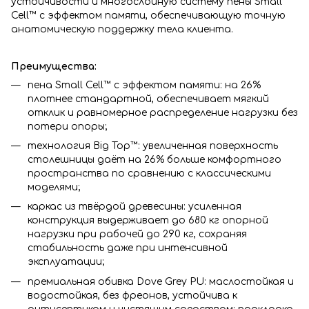
устойчивости и многослойную систему пены Small
Cell™ с эффектом памяти, обеспечивающую точную
анатомическую поддержку тела клиента.
Преимущества:
пена Small Cell™ с эффектом памяти: на 26%
плотнее стандартной, обеспечивает мягкий
отклик и равномерное распределение нагрузки без
потери опоры;
технология Big Top™: увеличенная поверхность
столешницы даёт на 26% больше комфортного
пространства по сравнению с классическими
моделями;
каркас из твёрдой древесины: усиленная
конструкция выдерживает до 680 кг опорной
нагрузки при рабочей до 290 кг, сохраняя
стабильность даже при интенсивной
эксплуатации;
премиальная обивка Dove Grey PU: маслостойкая и
водостойкая, без фреонов, устойчива к