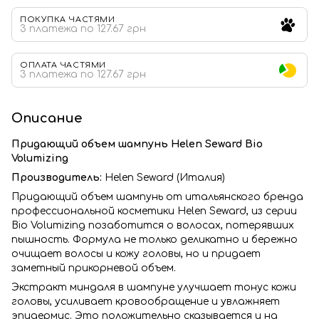
ПОКУПКА ЧАСТЯМИ
3 платежа по 127.67 грн
ОПЛАТА ЧАСТЯМИ
3 платежа по 127.67 грн
Описание
Придающий объем шампунь Helen Seward Bio
Volumizing
Производитель:
Helen Seward (Италия)
Придающий объем шампунь от итальянского бренда
профессиональной косметики Helen Seward, из серии
Bio Volumizing позаботится о волосах, потерявших
пышность. Формула не только деликатно и бережно
очищает волосы и кожу головы, но и придает
заметный прикорневой объем.
Экстракт миндаля в шампуне улучшает тонус кожи
головы, усиливает кровообращение и увлажняет
эпидермис. Это положительно сказывается и на