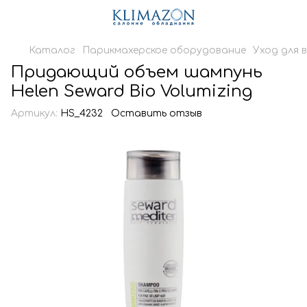
Каталог
Парикмахерское оборудование
Уход для 
Придающий объем шампунь
Helen Seward Bio Volumizing
Артикул:
HS_4232
Оставить отзыв