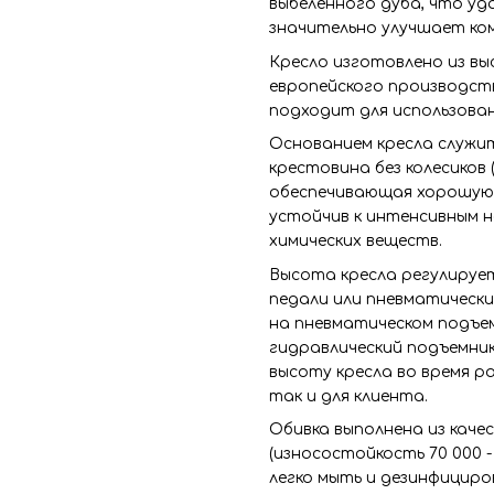
выбеленного дуба, что уд
значительно улучшает ко
Кресло изготовлено из в
европейского производст
подходит для использова
Основанием кресла служи
крестовина без колесиков 
обеспечивающая хорошую 
устойчив к интенсивным н
химических веществ.
Высота кресла регулируе
педали или пневматически
на пневматическом подъем
гидравлический подъемни
высоту кресла во время р
так и для клиента.
Обивка выполнена из каче
(износостойкость 70 000 
легко мыть и дезинфицир