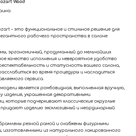
ozart Wood
аина
zart – это функциональное и стильное решение для
элегантного рабочего пространства в салоне
рмы, эргономичный, продуманный до мельчайших
ное качество исполнения и невероятное удобство
респектабельность и статусность вашего салона,
расслабиться во время процедуры и насладиться
авляемого сервиса.
модели является ромбовидная, выполненная вручную,
ру изделия, украшенная декоративными
и, которые подчеркивают классические округлые
, придают изделию эксклюзивный и неординарный
обрамлены резной рамой и снабжены фигурными
, изготовленными из натурального лакированного