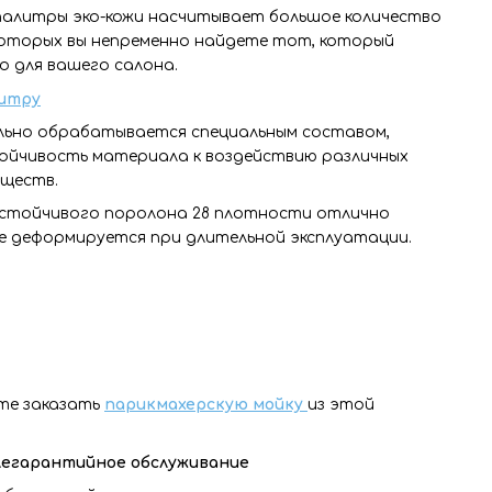
алитры эко-кожи насчитывает большое количество
которых вы непременно найдете тот, который
о для вашего салона.
итру
льно обрабатывается специальным составом,
ойчивость материала к воздействию различных
еществ.
устойчивого поролона 28 плотности отлично
не деформируется при длительной эксплуатации.
ете заказать
парикмахерскую мойку
из этой
слегарантийное обслуживание