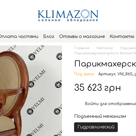
Оплата частями
Блог
Отзывы о магазине
Контакты
Главная
Каталог
Парикма
Парикмахерское кресло Mozart 
Парикмахерск
Под заказ
Артикул: VM_865_
35 623 грн
Войти
для отображения
%
Подъемный механизм
Гидравлический