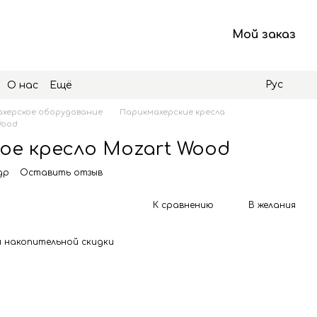
Мой заказ
Рус
О нас
Ещё
херское оборудование
Парикмахерские кресла
Wood
ое кресло Mozart Wood
gp
Оставить отзыв
К сравнению
В желания
 накопительной скидки