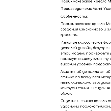
Парикмахерское кресло M
Производитель:
Velmi,
Укр
Особенности:
Парикмахерское кресло Mo
создания изысканного и 
красоты.
Изящные классические фо
деталей дизайн, безупреч
этой модели подчеркнут 
помогут вашему клиенту 
высоким уровнем предост
Акцентной деталью этой 
стяжка по всему перимет
металлическими гвоздикам
контуры спинки и сидения
облик.
Сидение и спинка кресла 
удобными подлокотниками