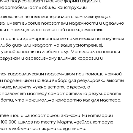
ачно подчеркивает плавные формы изделия и
мфортабельность общей конструкции.
ысококачественных материалов и комплектующих
ва, имеет высокие показатели надежности и идеально
ния в помещениях с активной посещаемостью.
т прочная хромированная металлическая пятилучевая
(либо диск или квадрат на ваше усмотрение),
устойчивость на любом полу. Материал основания
агрузкам и агрессивному влиянию коррозии и
тся гидравлическим подъемником при помощи ножной
м подъемником на ваш выбор: для регулировки высоты
нике, клиенту нужно встать с кресла, а
к позволяет мастеру самостоятельно регулировать
аботы, что максимально комфортно как для мастера,
ственной и износостойкой эко-кожи 1-й категории
- 100 000 циклов по тесту Мартиндейла), которую
овать любыми чистящими средствами.