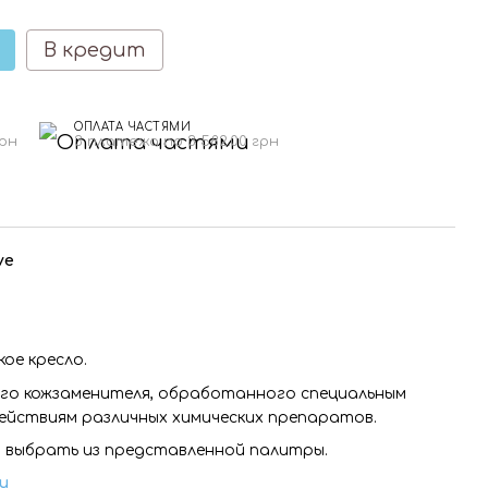
В кредит
ОПЛАТА ЧАСТЯМИ
грн
3 платежа по 3 582.00 грн
ve
ое кресло.
ого кожзаменителя, обработанного специальным
ействиям различных химических препаратов.
о выбрать из представленной палитры.
и