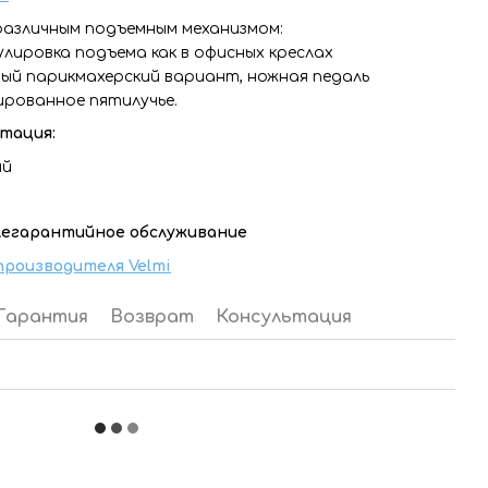
различным подъемным механизмом:
улировка подъема как в офисных креслах
ый парикмахерский вариант, ножная педаль
ированное пятилучье.
тация:
ий
слегарантийное обслуживание
роизводителя Velmi
Гарантия
Возврат
Консультация