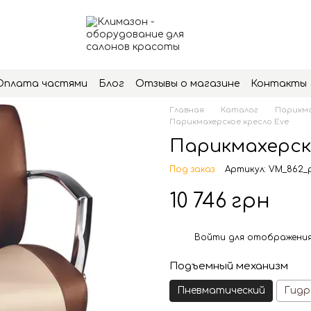
Оплата частями
Блог
Отзывы о магазине
Контакты
Главная
Каталог
Парикма
Парикмахерское кресло Eve
Парикмахерск
Под заказ
Артикул: VM_862_
10 746 грн
Войти
для отображения
%
Подъемный механизм
Пневматический
Гидр