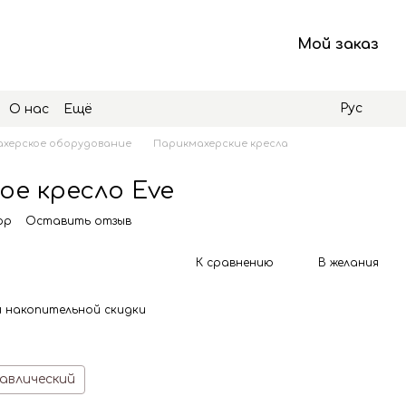
Мой заказ
Рус
О нас
Ещё
херское оборудование
Парикмахерские кресла
ое кресло Eve
pp
Оставить отзыв
К сравнению
В желания
 накопительной скидки
авлический