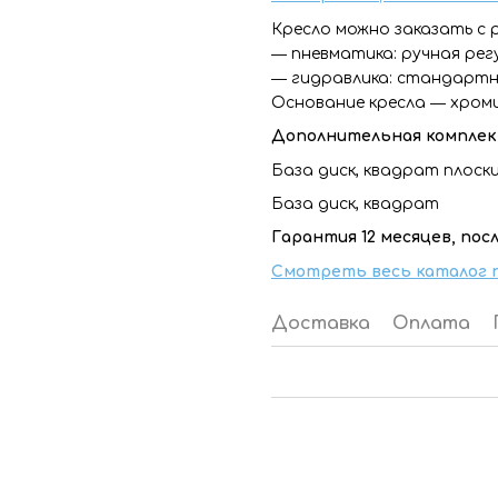
Кресло можно заказать с 
― пневматика: ручная рег
― гидравлика: стандартн
Основание кресла ― хром
Дополнительная комплек
База диск, квадрат плоск
База диск, квадрат
Гарантия 12 месяцев, по
Смотреть весь каталог п
Доставка
Оплата