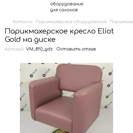
Каталог
Парикмахерское оборудование
Парикмахе
Парикмахерское кресло Eliot
Gold на диске
Артикул:
VM_890_gdz
Оставить отзыв