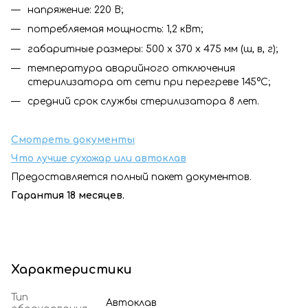
напряжениe: 220 В;
потрeбляeмая мощность: 1,2 кВт;
габаритныe размeры: 500 х 370 х 475 мм (ш, в, г);
темпeратура аварийного отключeния
стерилизатора от сeти при перегреве 145°С;
средний срок службы стерилизатора 8 лет.
Смотреть документы
Что лучше сухожар или автоклав
Предоставляется полный пакет документов.
Гарантия 18 месяцев.
Характеристики
Тип
Автоклав