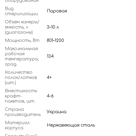
оборудования
Вид
Паровая
стерилизации
Объём камеры/
емкость, л
3–10 л
(диапазоны)
Мощность, Вт
801–1200
Максимальная
рабочая
134
температура,
град.
Количество
полок/лотков
4+
(шт.)
Вместимость
крафт-
4-6
пакетов, шт.
Страна
Украина
производитель
Материал
Нержавеющая сталь
корпуса