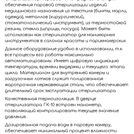
обеспечения паровой стерилизации изделий
медицинского назначения из текстиля (бинты, марли,
одежда), металлов (хирургический,
стоматологический инструмент), из термостойкой
резины, стекла (шприцы, посуда). Может быть
использован как стерилизатор для маникюрных
инструментов в салонах красоты и парикмахерских.
Данное оборудование удобно в использовании, т.к.
все процессы его работы максимально
автоматизированы. Имеет цифровую индикацию
температуры, времени выдержки и текущего этапа
цикла. Материалом для внутренней камеры и
загрузочных лотков служит полированная
жаропрочная нержавеющая сталь, что обеспечивает
длительный срок эксплуатации стерилизатора.
Качественная термоизоляция. В дверце
стерилизатора ГК-10 встроен манометр,
позволяющий контролировать текущее значение
давления.
Дозированная подача воды в паровую камеру,
обеспечивает минимальный процент влажности