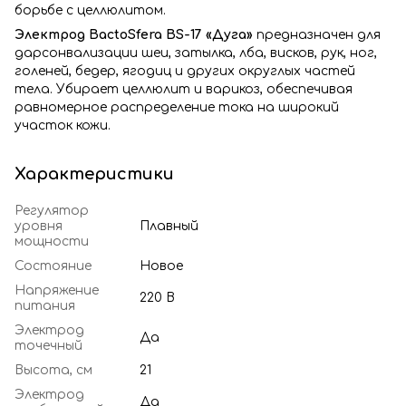
борьбе с целлюлитом.
Электрод BactoSfera BS-17 «Дуга»
предназначен для
дарсонвализации шеи, затылка, лба, висков, рук, ног,
голеней, бедер, ягодиц и других округлых частей
тела. Убирает целлюлит и варикоз, обеспечивая
равномерное распределение тока на широкий
участок кожи.
Характеристики
Регулятор
уровня
Плавный
мощности
Состояние
Новое
Напряжение
220 В
питания
Электрод
Да
точечный
Высота, см
21
Электрод
Да