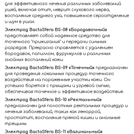
для эффективного лечения различных заболеваний
ушей, включая отит, неврит слухового нерва,
воспаление среднего уха, повышенное сероотделение
и шум в ушах.
Электрод BactoSfera BS-08 «Бородавочный»
представляет собой надежное средство для
точечного "прижигания" и передачи сильных
разрядов. Прекрасно справляется с удалением
бородавок, папиллом, фурункулов и различных
гнойных воспалений кожи.
Электрод BactoSfera BS-09 «Точечный»
предназначен
для проведения локальных процедур точечного
воздействия на пораженные участки кожи. Он
успешно борется с прыщами и угревой сыпью,
обеспечивая точечное и эффективное воздействие.
Электрод BactoSfera BS-10 «Ректальный»
предназначен для полостных ректальных процедур и
лечения заболеваний, таких как геморрой,
простатит, воспаление прямой кишки и анальные
трещины.
Электрод BactoSfera BS-11 «Вагинальный»