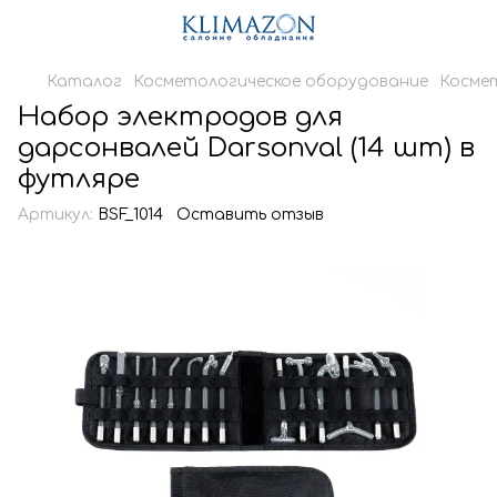
Каталог
Косметологическое оборудование
Косме
Набор электродов для
дарсонвалей Darsonval (14 шт) в
футляре
Артикул:
BSF_1014
Оставить отзыв