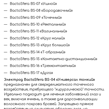
BactoSfera BS-07 «Ушной»
BactoSfera BS-08 «Бородавочный»
BactoSfera BS-09 «Точечный»
BactoSfera BS-10 «Ректальный»
BactoSfera BS-11 «Вагинальный»
BactoSfera BS-12 «Круг малый»
BactoSfera BS-13 «Круг большой»
BactoSfera BS-14 «Т-образный»
BactoSfera BS-15 «Контактно-дистанционный»
BactoSfera BS-16 «Трехконтактный»
BactoSfera BS-17 «Дуга»
Электрод BactoSfera BS-04 «Универсал тонкий»
предназначен для сверхделикатного точечного
воздействия, требующего "хирургической" точности.
Идеально подходит для лечения заболеваний глаз и
век, включая ячмень, а также для дарсонвализации
волосяного покрова бровей. Запрещено прямое
воздействие на слизистую оболочку глаз, но