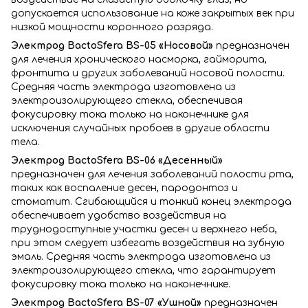
допускается использование на коже закрытых век при
низкой мощности коронного разряда.
Электрод BactoSfera BS-05 «Носовой»
предназначен
для лечения хронического насморка, гайморита,
фронтита и других заболеваний носовой полости.
Средняя часть электрода изготовлена из
электроизолирующего стекла, обеспечивая
фокусировку тока только на наконечнике для
исключения случайных пробоев в другие области
тела.
Электрод BactoSfera BS-06 «Десенный»
предназначен для лечения заболеваний полости рта,
таких как воспаление десен, пародонтоз и
стоматит. Сгибающийся и тонкий конец электрода
обеспечивает удобство воздействия на
труднодоступные участки десен и верхнего неба,
при этом следует избегать воздействия на зубную
эмаль. Средняя часть электрода изготовлена из
электроизолирующего стекла, что гарантирует
фокусировку тока только на наконечнике.
Электрод BactoSfera BS-07 «Ушной»
предназначен