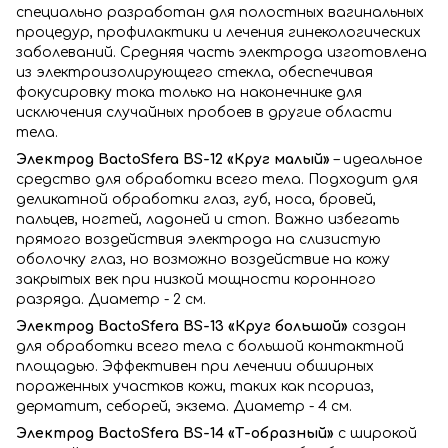
специально разработан для полостных вагинальных
процедур, профилактики и лечения гинекологических
заболеваний. Средняя часть электрода изготовлена
из электроизолирующего стекла, обеспечивая
фокусировку тока только на наконечнике для
исключения случайных пробоев в другие области
тела.
Электрод BactoSfera BS-12 «Круг малый»
– идеальное
средство для обработки всего тела. Подходит для
деликатной обработки глаз, губ, носа, бровей,
пальцев, ногтей, ладоней и стоп. Важно избегать
прямого воздействия электрода на слизистую
оболочку глаз, но возможно воздействие на кожу
закрытых век при низкой мощности коронного
разряда. Диаметр - 2 см.
Электрод BactoSfera BS-13 «Круг большой»
создан
для обработки всего тела с большой контактной
площадью. Эффективен при лечении обширных
пораженных участков кожи, таких как псориаз,
дерматит, себорей, экзема. Диаметр - 4 см.
Электрод BactoSfera BS-14 «Т-образный»
с широкой