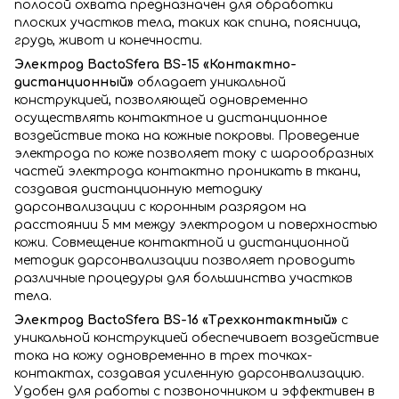
полосой охвата предназначен для обработки
плоских участков тела, таких как спина, поясница,
грудь, живот и конечности.
Электрод BactoSfera BS-15 «Контактно-
дистанционный»
обладает уникальной
конструкцией, позволяющей одновременно
осуществлять контактное и дистанционное
воздействие тока на кожные покровы. Проведение
электрода по коже позволяет току с шарообразных
частей электрода контактно проникать в ткани,
создавая дистанционную методику
дарсонвализации с коронным разрядом на
расстоянии 5 мм между электродом и поверхностью
кожи. Совмещение контактной и дистанционной
методик дарсонвализации позволяет проводить
различные процедуры для большинства участков
тела.
Электрод BactoSfera BS-16 «Трехконтактный»
с
уникальной конструкцией обеспечивает воздействие
тока на кожу одновременно в трех точках-
контактах, создавая усиленную дарсонвализацию.
Удобен для работы с позвоночником и эффективен в