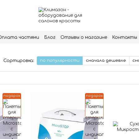
Оплата частями
Блог
Отзывы о магазине
Контакты
Сортировка:
по популярности
сначала дешевле
сн
подарок
подарок