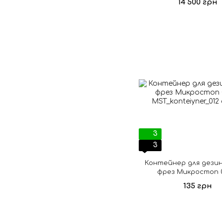
14 500 грн
3
3
Контейнер для дези
фрез Микростоп 0
135 грн