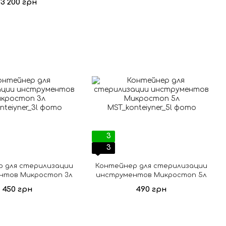
13 200 грн
3
3
 для стерилизации
Контейнер для стерилизации
нтов Микростоп 3л
инструментов Микростоп 5л
450 грн
490 грн