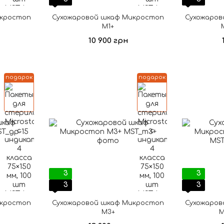
икростоп
Сухожаровой шкаф Микростоп
Сухожаров
М1+
10 900 грн
подарок
подарок
3
3
3
3
икростоп
Сухожаровой шкаф Микростоп
Сухожаров
М3+
М