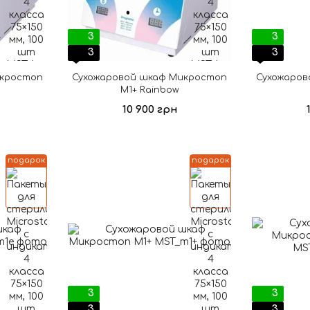
3
3
3
3
икростоп
Сухожаровой шкаф Микростоп
Сухожаров
М1+ Rainbow
10 900 грн
подарок
подарок
3
3
3
3