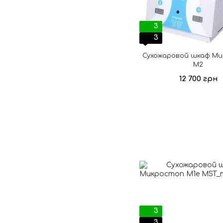
3
3
Сухожаровой шкаф М
М2
12 700 грн
3
3