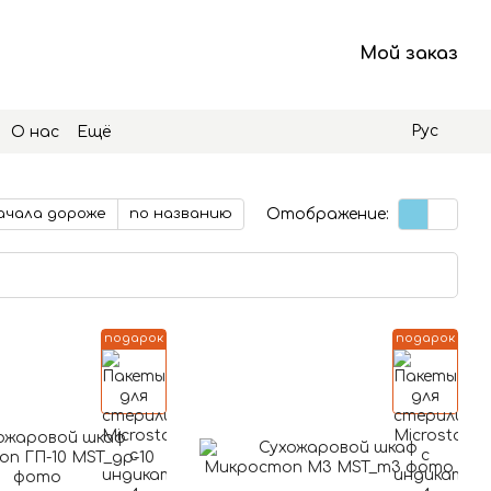
Мой заказ
Рус
О нас
Ещё
Отображение:
ачала дороже
по названию
подарок
подарок