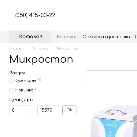
Перейти к основному контенту
(050) 415-03-22
Каталог
Каталог
Оплата и доставка
Главная
Каталог
Микростоп
Микростоп
Раздел
20
Сухожары
1
Новинка
Цена, грн
От Цена, грн
До Цена, грн
OK