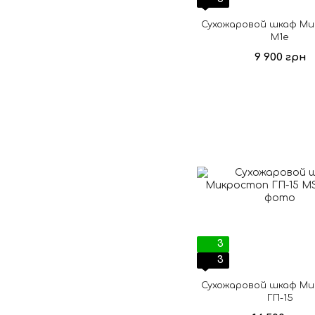
Сухожаровой шкаф М
М1е
9 900 грн
3
3
Сухожаровой шкаф М
ГП-15