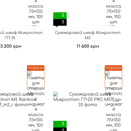
3
3
ой шкаф Микростоп
Сухожаровой шкаф Микростоп
ГП-10
М3
13 200 грн
11 600 грн
подарок
подарок
3
3