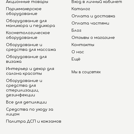
Акционные товары
Вход в личный кабинет
Парикмахерское
Каталог
оборудование
Оплата и доставка
Оборудование для
Оплата частями
маникюра и педикюра
Блог
Косметологическое
оборудование
Отзывы о магазине
Оборудование и
Контакты
средства для массажа
О нас
Оборудование для
Ещё
визажа
Интерьер и декор для
Мы в соцсетях
салона красоты
Оборудование и
средства для
стерилизации,
дезинфекции
Все для депиляции
Средства по уходу за
лицом
Палитра ДСП и кожзамов