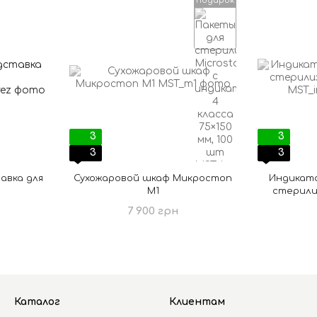
подарок
3
3
3
3
авка для
Сухожаровой шкаф Микростоп
Индикато
М1
стерили
7 900 грн
Каталог
Клиентам