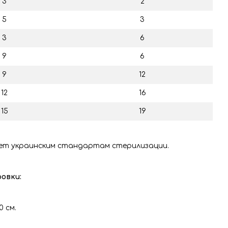
3
2
5
3
3
6
9
6
9
12
12
16
15
19
т украинским стандартам стерилизации.
овки:
0 см.