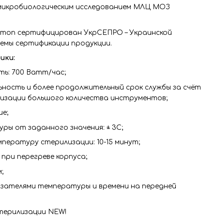
икробиологическим исследованием МЛЦ МОЗ
топ сертифицирован УкрСЕПРО – Украинской
емы сертификации продукции.
ики:
ь: 700 Ватт/час;
ность и более продолжительный срок службы за счёт
изации большого количества инструментов;
е;
ы от заданного значения: ± 3С;
пературу стерилизации: 10-15 минут;
при перегреве корпуса;
;
азателями температуры и времени на передней
терилизации NEW!