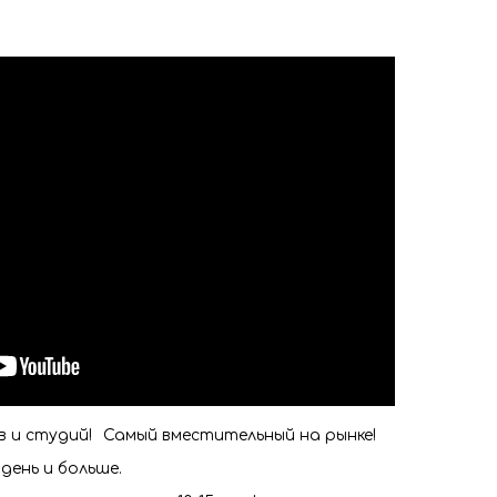
в и студий!⠀Самый вместительный на рынке!
 день и больше.⠀