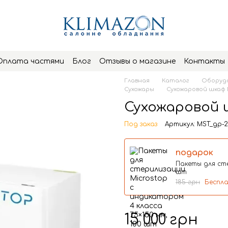
Оплата частями
Блог
Отзывы о магазине
Контакты
Главная
Каталог
Оборудо
Сухожары
Сухожаровой шкаф 
Сухожаровой 
Под заказ
Артикул: MST_gp-
подарок
Пакеты для сте
шт
185 грн
Беспл
15 000 грн