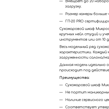
Вмещает до 20 наборов
загрузку.
Размер камеры больше ч
ГП-20 PRO сертифицир
Сухожаровой шкаф Микрос
крупных нейл студий и уч
инструментов или от 10 д
Весь модельный ряд сухож
характеристики. Каждый 
загруженности салона/ма
Данная модель идеально 
происходит под действием
Преимущества:
Сухожаровой шкаф Мик
Не портит маникюрны
Наличие сервисного це
Соответствует утвер