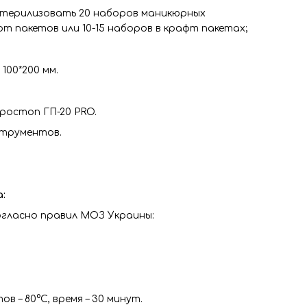
терилизовать 20 наборов маникюрных
т пакетов или 10-15 наборов в крафт пакетах;
100*200 мм.
ростоп ГП-20 PRO.
струментов.
:
огласно правил МОЗ Украины:
в – 80°С, время – 30 минут.