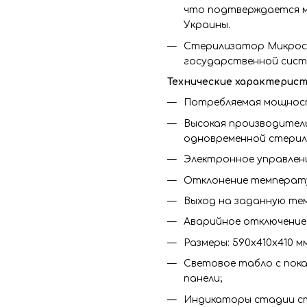
что подтверждается м
Украины.
Стерилизатор Микрос
государственной сист
Технические характерист
Потребляемая мощност
Высокая производитель
одновременной стерил
Электронное управлени
Отклонение температур
Выход на заданную тем
Аварийное отключение 
Размеры: 590х410х410 мм
Световое табло с пок
панели;
Индикаторы стадии с