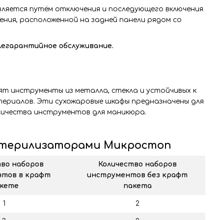
ляется путём отключения и последующего включения
ения, расположенной на задней панели рядом со
слегарантийное обслуживание.
ят инструменты из металла, стекла и устойчивых к
ериалов. Эти сухожаровые шкафы предназначены для
личества инструментов для маникюра.
стерилизаторами Микростоп
во наборов
Количество наборов
тов в крафт
инструментов без крафт
кете
пакета
1
2