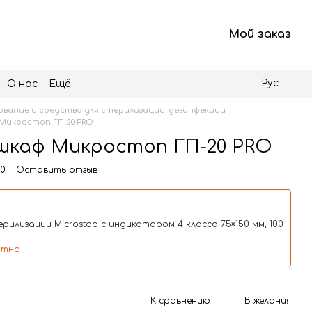
Мой заказ
Рус
О нас
Ещё
вание и средства для стерилизации, дезинфекции
Микростоп ГП-20 PRO
шкаф Микростоп ГП-20 PRO
20
Оставить отзыв
рилизации Microstop с индикатором 4 класса 75×150 мм, 100
атно
К сравнению
В желания