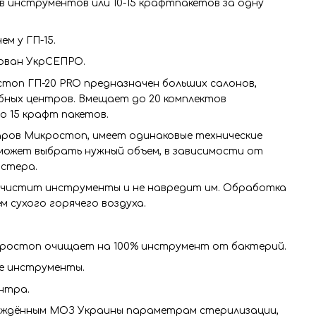
 инструментов или 10-15 крафтпакетов за одну
ем у ГП-15.⠀⠀
ован УкрСЕПРО.
топ ГП-20 PRO предназначен больших салонов,
ебных центров. Вмещает до 20 комплектов
о 15 крафт пакетов.
аров Микростоп, имеет одинаковые технические
может выбрать нужный объем, в зависимости от
стера.
очистит инструменты и не навредит им. Обработка
 сухого горячего воздуха.
ростоп очищает на 100% инструмент от бактерий.
е инструменты.
нтра.
ждённым МОЗ Украины параметрам стерилизации,