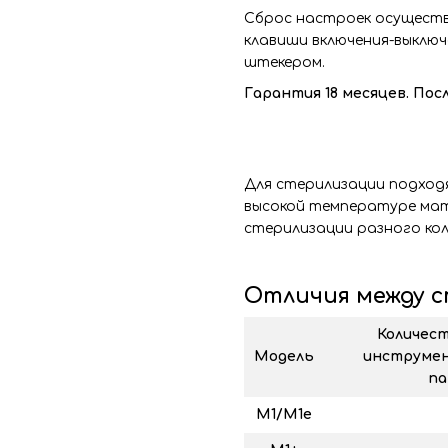
Сброс настроек осуществ
клавиши включения-выключ
штекером.
Гарантия 18 месяцев. По
Для стерилизации подход
высокой температуре мат
стерилизации разного ко
Отличия между 
Количест
Модель
инструмен
па
М1/М1е