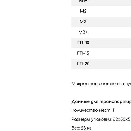
М1+
М2
М3
М3+
ГП-10
ГП-15
ГП-20
Микростоп соответствуе
Данные для транспортир
Количество мест: 1
Размеры упаковки: 62х50х5
Вес: 23 кг.