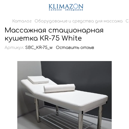
Каталог
Оборудование и средства для массажа
С
Массажная стационарная
кушетка КR-75 White
Артикул:
SBC_КR-75_w
Оставить отзыв