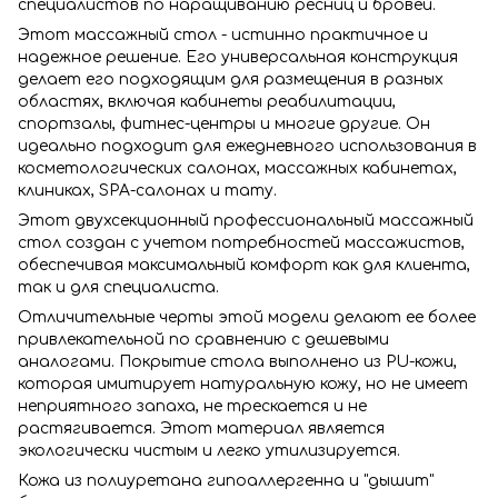
специалистов по наращиванию ресниц и бровей.
Этот массажный стол - истинно практичное и
надежное решение. Его универсальная конструкция
делает его подходящим для размещения в разных
областях, включая кабинеты реабилитации,
спортзалы, фитнес-центры и многие другие. Он
идеально подходит для ежедневного использования в
косметологических салонах, массажных кабинетах,
клиниках, SPA-салонах и тату.
Этот двухсекционный профессиональный массажный
стол создан с учетом потребностей массажистов,
обеспечивая максимальный комфорт как для клиента,
так и для специалиста.
Отличительные черты этой модели делают ее более
привлекательной по сравнению с дешевыми
аналогами. Покрытие стола выполнено из PU-кожи,
которая имитирует натуральную кожу, но не имеет
неприятного запаха, не трескается и не
растягивается. Этот материал является
экологически чистым и легко утилизируется.
Кожа из полиуретана гипоаллергенна и "дышит"