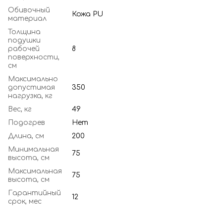
Обивочный
Кожа PU
материал
Толщина
подушки
рабочей
8
поверхности,
см
Максимально
допустимая
350
нагрузка, кг
Вес, кг
49
Подогрев
Нет
Длина, см
200
Минимальная
75
высота, см
Максимальная
75
высота, см
Гарантийный
12
срок, мес