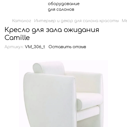
Каталог
Интерьер и декор для салона красоты
Ме
Кресло для зала ожидания
Camille
Артикул:
VM_306_t
Оставить отзыв