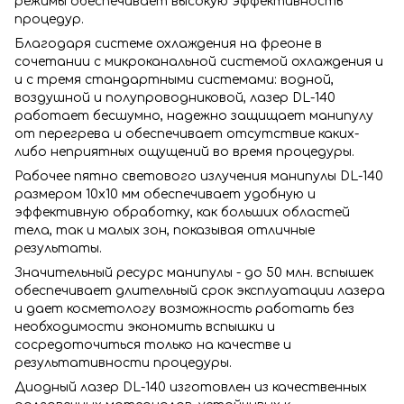
режимы обеспечивает высокую эффективность
процедур.
Благодаря системе охлаждения на фреоне в
сочетании с микроканальной системой охлаждения и
и с тремя стандартными системами: водной,
воздушной и полупроводниковой, лазер DL-140
работает бесшумно, надежно защищает манипулу
от перегрева и обеспечивает отсутствие каких-
либо неприятных ощущений во время процедуры.
Рабочее пятно светового излучения манипулы DL-140
размером 10х10 мм обеспечивает удобную и
эффективную обработку, как больших областей
тела, так и малых зон, показывая отличные
результаты.
Значительный ресурс манипулы - до 50 млн. вспышек
обеспечивает длительный срок эксплуатации лазера
и дает косметологу возможность работать без
необходимости экономить вспышки и
сосредоточиться только на качестве и
результативности процедуры.
Диодный лазер DL-140 изготовлен из качественных