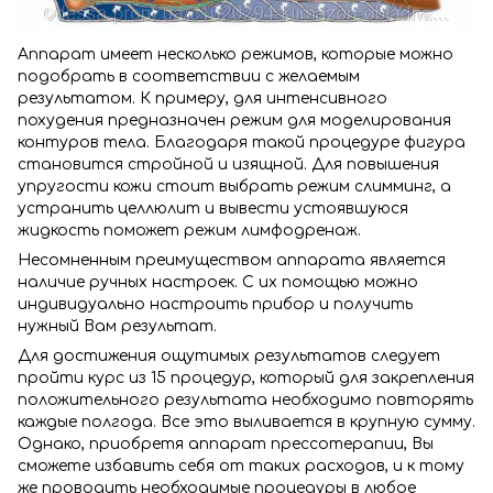
Аппарат имеет несколько режимов, которые можно
подобрать в соответствии с желаемым
результатом. К примеру, для интенсивного
похудения предназначен режим для моделирования
контуров тела. Благодаря такой процедуре фигура
становится стройной и изящной. Для повышения
упругости кожи стоит выбрать режим слимминг, а
устранить целлюлит и вывести устоявшуюся
жидкость поможет режим лимфодренаж.
Несомненным преимуществом аппарата является
наличие ручных настроек. С их помощью можно
индивидуально настроить прибор и получить
нужный Вам результат.
Для достижения ощутимых результатов следует
пройти курс из 15 процедур, который для закрепления
положительного результата необходимо повторять
каждые полгода. Все это выливается в крупную сумму.
Однако, приобретя аппарат прессотерапии, Вы
сможете избавить себя от таких расходов, и к тому
же проводить необходимые процедуры в любое