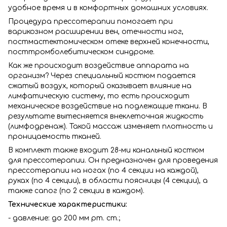
удобное время и в комфортных домашних условиях.
Процедура прессотерапии помогает при
варикозном расширении вен, отечности ног,
постмастектомическом отеке верхней конечности,
посттромболебитическом синдроме.
Как же происходит воздействие аппарата на
организм? Через специальный костюм подается
сжатый воздух, который оказывает влияние на
лимфатическую систему, то есть происходит
механическое воздействие на подлежащие ткани. В
результате вытесняется внеклеточная жидкость
(лимфодренаж). Такой массаж изменяет плотность и
проницаемость тканей.
В комплект также входит 28-ми канальный костюм
для прессотерапии. Он предназначен для проведения
прессотерапии на ногах (по 4 секции на каждой),
руках (по 4 секции), в области поясницы (4 секции), а
также сапог (по 2 секции в каждом).
Технические характеристики:
- давление: до 200 мм рт. ст.;