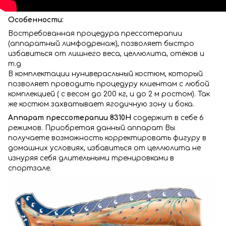
Особенности:
Востребованная процедура прессотерапии
(аппаратный лимфодренаж), позволяет быстро
избавиться от лишнего веса, целлюлита, отёков и
т.д
В комплектации нуниверасльный костюм, который
позволяет проводить процедуру клиентам с любой
комплекцией ( с весом до 200 кг, и до 2 м ростом). Так
же костюм захватывает ягодичную зону и бока.
Аппарат прессотерапии 8310Н
содержит в себе 6
режимов. Приобретая данный аппарат Вы
получаете возможность корректировать фигуру в
домашних условиях, избавиться от целлюлита не
изнуряя себя длительными тренировками в
спортзале.