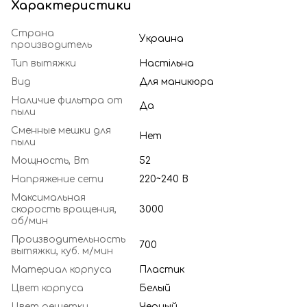
Характеристики
Страна
Украина
производитель
Тип вытяжки
Настільна
Вид
Для маникюра
Наличие фильтра от
Да
пыли
Сменные мешки для
Нет
пыли
Мощность, Вт
52
Напряжение сети
220~240 В
Максимальная
скорость вращения,
3000
об/мин
Производительность
700
вытяжки, куб. м/мин
Материал корпуса
Пластик
Цвет корпуса
Белый
Цвет решетки
Черный