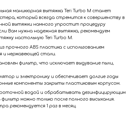
ьная маникюрная вытяжка Teri Turbo M станет
тера, который всегда стремится к совершенству в
анной вытяжки намного упростит процедуру
сли Вам нужна надежная вытяжка, рекомендуем
яжку настольную Teri Turbo M.
из прочного ABS пластика с использованием
 и нержавеющей стали.
новлен фильтр, что исключает выдувание пыли,
лятор и электронику и обеспечивает долгие годы
ронные компоненты закрыты пластиковым корпусом.
проточной водой и обрабатывать дезинфицирующим
 фильтр можно только после полного высыхания.
ра рекомендуется 1 раз в месяц.