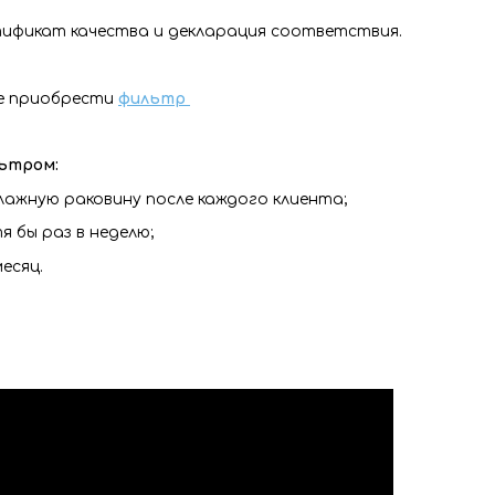
ификат качества и декларация соответствия.
е приобрести
фильтр
ьтром:
лажную раковину после каждого клиента;
 бы раз в неделю;
есяц.