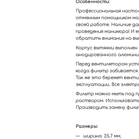
Особенности:
Профессиональная настол
отменным помощником мас
своей работе. Наличие д
проведения маникюра! И е
обратить внимание на выт
Корпус вытяжки выполнен 
анодированного алюминия
Перед вентилятором уста
когда фильтр забивается.
Так же это бережет венти
эксплуатации. Все элект
Фильтр можно мыть под 
раствором. Использовать
Производить замену фильт
Размеры:
ширина: 25,7 мм;