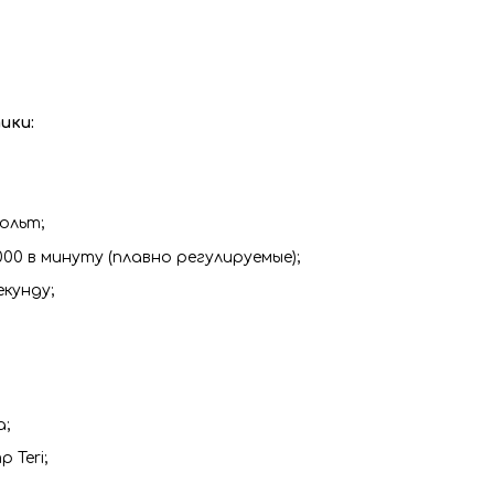
ики:
ольт;
00 в минуту (плавно регулируемые);
екунду;
а;
 Teri;