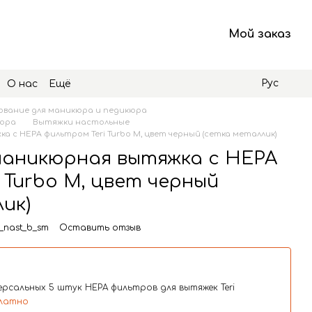
Мой заказ
Рус
О нас
Ещё
вание для маникюра и педикюра
кюра
Вытяжки настольные
 с HEPA фильтром Teri Turbo M, цвет черный (сетка металлик)
аникюрная вытяжка с HEPA
 Turbo M, цвет черный
ик)
_nast_b_sm
Оставить отзыв
рсальных 5 штук HEPA фильтров для вытяжек Teri
латно