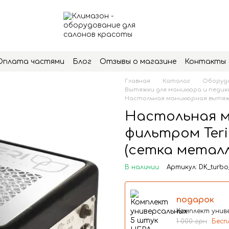
Оплата частями
Блог
Отзывы о магазине
Контакты
Главная
Каталог
Оборудо
Вытяжки для маникюра и педи
Настольная маникюрная вытяжка
Настольная м
фильтром Teri
(сетка металл
В наличии
Артикул: DK_turbo
подарок
Комплект униве
1 000 грн
Бесп