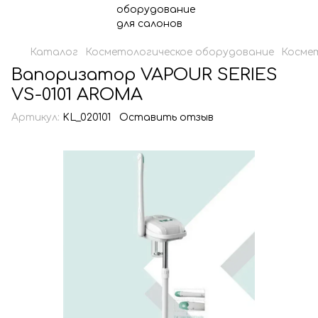
Каталог
Косметологическое оборудование
Косме
Вапоризатор VAPOUR SERIES
VS-0101 AROMA
Артикул:
KL_020101
Оставить отзыв