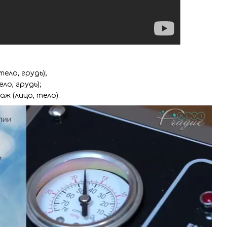
тело, грудь);
ло, грудь);
аж (лицо, тело).