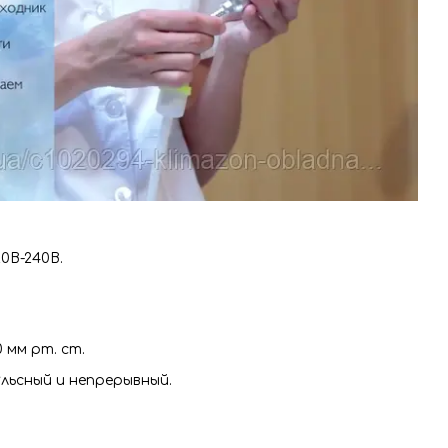
0В-240В.
 мм рт. ст.
льсный и непрерывный.