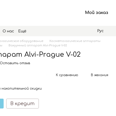
Мой заказ
Рус
О нас
Ещё
логическое оборудование
Косметологические аппараты
ты
Вакуумный аппарат Alvi-Prague V-02
арат Alvi-Prague V-02
Оставить отзыв
К сравнению
В желания
 накопительной скидки
В кредит