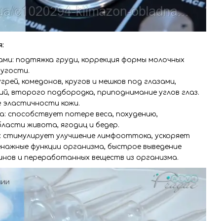
:
зами: подтяжка груди, коррекция формы молочных
ругости.
угрей, комедонов, кругов и мешков под глазами,
ий, второго подбородка, приподнимание углов глаз.
е эластичности кожи.
а: способствует потере веса, похудению,
ласти живота, ягодиц и бедер.
т: стимулирует улучшение лимфооттока, ускоряет
енажные функции организма, быстрое выведение
инов и переработанных веществ из организма.