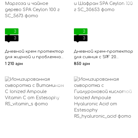
3
3
3
3
Дневной крем протектор
Дневной крем-протектор
для жирной и проблемной
для сияния с SPF 20
кожи SPF5 Маргоза и
защитой Шореа и
1 210 грн
850 грн
чайное дерево SPA Ceylon
Шафран SPA Ceylon 100 г
100 г