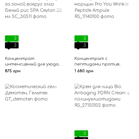
3
3
3
3
Концентрат
Концентрат с
интенсивный для ухода
пептидами против
за зоной вокруг глаз
морщин Pro You Wrinkle
875 грн
1 680 грн
Белый рис SPA Ceylon 20
Peptide Ampule
мл
3