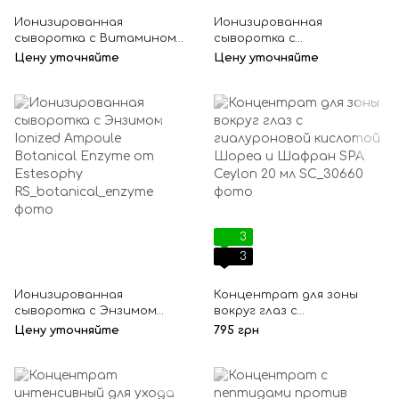
Ионизированная
Ионизированная
сыворотка с Витамином
сыворотка с
С Ionized Ampoule Vitamin
Гиалуроновой кислотой
Цену уточняйте
Цену уточняйте
C от Estesophy
Ionized Ampoule Hyaluronic
Acid от Estesophy
3
3
Ионизированная
Концентрат для зоны
сыворотка с Энзимом
вокруг глаз с
Ionized Ampoule Botanical
гиалуроновой кислотой
Цену уточняйте
795 грн
Enzyme от Estesophy
Шореа и Шафран SPA
Ceylon 20 мл