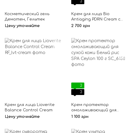
3
Косметический гель
Крем для лица Bio
Демотен, Гельтек
Antiaging PDRN Cream с
полинуклиотидами
Цену уточняйте
2 700 грн
3
3
Крем для лица Lioverite
Крем протектор
Balance Control Cream
омолаживающий для
сухой кожи Белый рис SPA
Цену уточняйте
1 100 грн
Ceylon 100 г