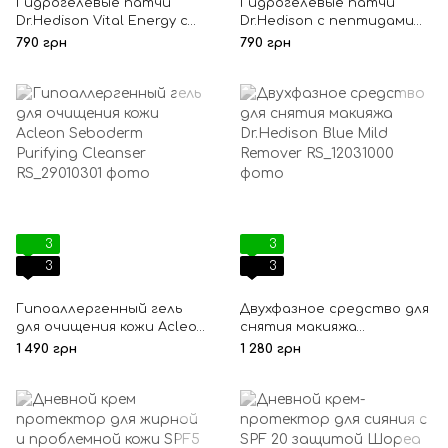
Гидрогелевые патчи
Гидрогелевые патчи
Dr.Hedison Vital Energy с
Dr.Hedison с пептидами
волюфилином и
для зоны вокруг глаз
790 грн
790 грн
пептидами
Returning Eye Patch
3
3
3
3
Гипоаллергенный гель
Двухфазное средство для
для очищения кожи Acleon
снятия макияжа
Seboderm Purifying
Dr.Hedison Blue Mild
1 490 грн
1 280 грн
Cleanser
Remover