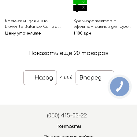
3
3
Крем-гель для лица
Крем-протектор с
Lioverite Balance Control
эфектом сияния для сухой
Cleansing
кожи Белый жасмин SPA
Цену уточняйте
1 100 грн
Ceylon 100 г
Показать еще 20 товаров
Назад
Вперед
4
из 8
(050) 415-03-22
Контакты