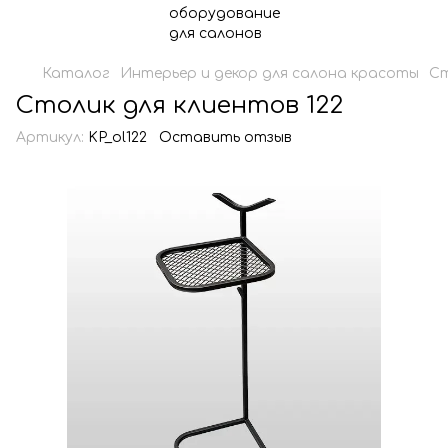
Каталог
Интерьер и декор для салона красоты
Ст
Столик для клиентов 122
Артикул:
KP_ol122
Оставить отзыв