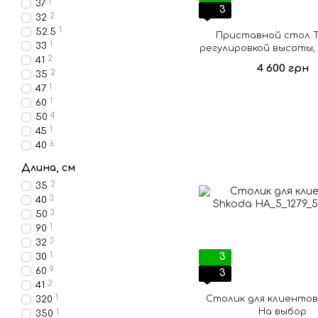
1
37
3
2
32
1
52.5
Приставной cтол Te
1
33
регулировкой высоты,
2
41
4 600 грн
2
35
1
47
1
60
4
50
1
45
6
40
Длина, см
2
35
3
40
3
50
1
90
3
32
1
3
30
9
60
3
2
41
1
Столик для клиентов
320
На выбор
1
350