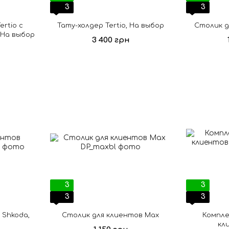
3
3
rtio с
Тату-холдер Tertio, На выбор
Столик д
 На выбор
3 400 грн
3
3
3
3
 Shkoda,
Столик для клиентов Max
Компле
кл