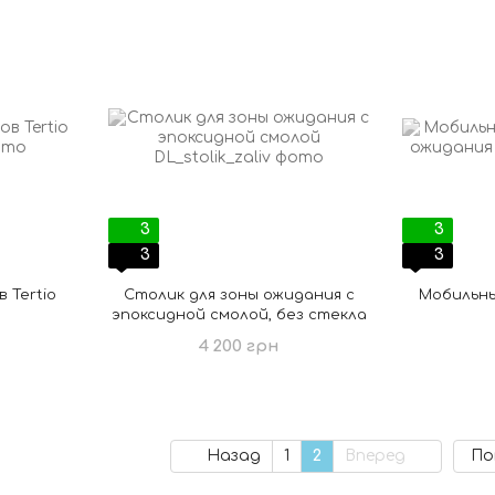
3
3
3
3
 Tertio
Столик для зоны ожидания с
Мобильны
эпоксидной смолой, без стекла
4 200 грн
Назад
1
2
Вперед
По