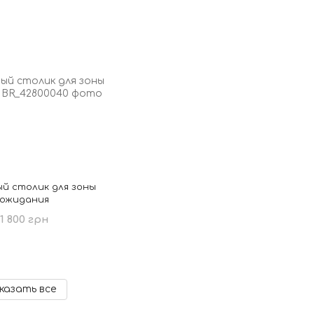
й столик для зоны
ожидания
1 800 грн
казать все