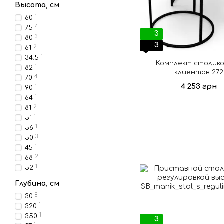
Высота, см
1
60
4
75
3
3
80
3
2
61
1
34.5
Комплект столико
1
82
клиентов 272
4
70
4 253 грн
1
90
1
64
2
81
1
51
1
56
3
50
1
45
2
68
1
52
Глубина, см
8
30
1
320
1
350
3