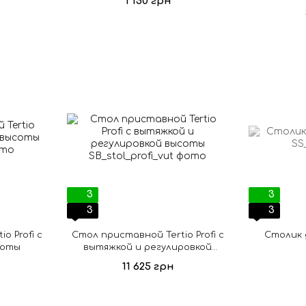
1 150 грн
3
3
3
3
o Profi с
Cтол приставной Tertio Profi с
Столик 
соты
вытяжкой и регулировкой
высоты
11 625 грн