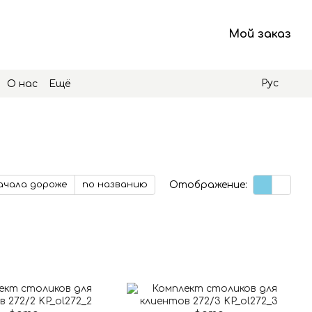
Мой заказ
Рус
О нас
Ещё
Отображение:
ачала дороже
по названию