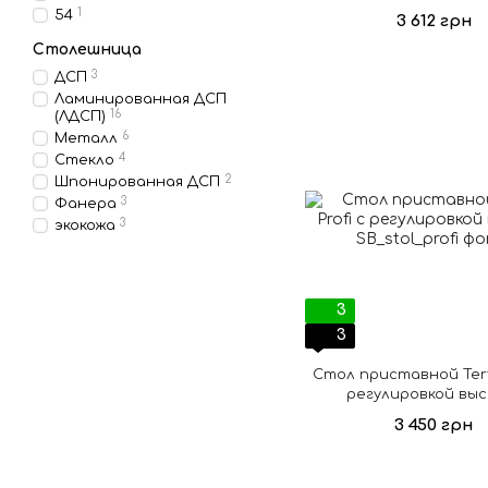
1
54
3 612 грн
Столешница
3
ДСП
Ламинированная ДСП
16
(ЛДСП)
6
Металл
4
Стекло
2
Шпонированная ДСП
3
Фанера
3
экокожа
3
3
Cтол приставной Terti
регулировкой вы
3 450 грн