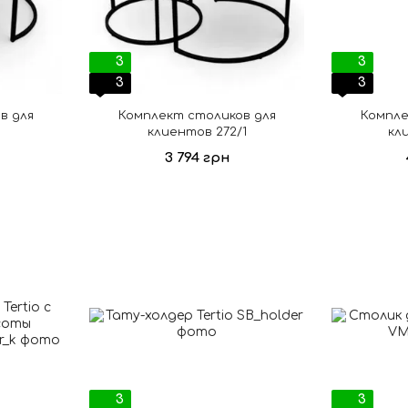
3
3
3
3
в для
Комплект столиков для
Компле
клиентов 272/1
кл
3 794 грн
3
3