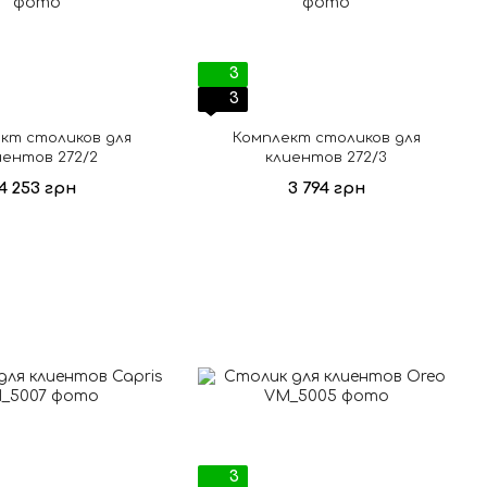
3
3
кт столиков для
Комплект столиков для
иентов 272/2
клиентов 272/3
4 253 грн
3 794 грн
3