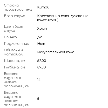
Страна
Китай
производитель
База стула
Крестовина пятилучевая (с
колесиками)
Цвет базы
Хром
стула
Спинка
Да
Подлокотник
Нет
Обивочный
Искусственная кожа
материал
Ширина, см
62.00
Глубина, см
59.00
Высота
сиденья в
14
нижнем
положении, см
Высота
сиденья в
8
верхнем
положении, см