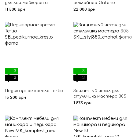
для лашмейкеров и
реклайнер Ontario
бровистов Harmony
11 500 грн
22 000 грн
3
3
3
3
Педикюрное кресло Tertio
Защитный чехол для
стульчика мастера 305
15 200 грн
1 875 грн