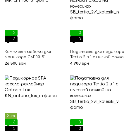
3
3
3
3
Комплект мебели для
Подставка для педикюра
маникюра СМ100-51
Tertio 2 в 1 с низкой полкой
на колесиках, Низкая
26 800 грн
4 900 грн
Хит
3
3
3
3