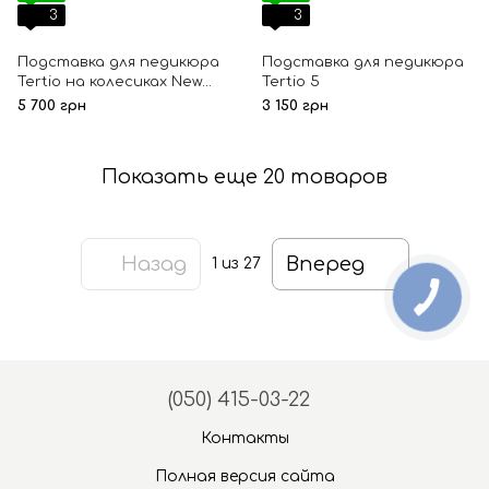
3
3
Подставка для педикюра
Подставка для педикюра
Tertio на колесиках New
Tertio 5
Gold
5 700 грн
3 150 грн
Показать еще 20 товаров
Назад
Вперед
1
из 27
(050) 415-03-22
Контакты
Полная версия сайта