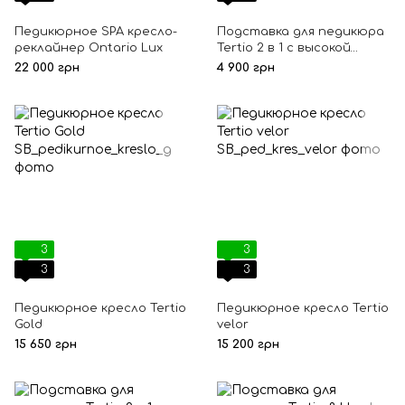
Педикюрное SPA кресло-
Подставка для педикюра
реклайнер Ontario Lux
Tertio 2 в 1 с высокой
полкой на колесиках
22 000 грн
4 900 грн
3
3
3
3
Педикюрное кресло Tertio
Педикюрное кресло Tertio
Gold
velor
15 650 грн
15 200 грн