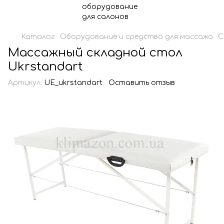
Каталог
Оборудование и средства для массажа
С
Массажный складной стол
Ukrstandart
Артикул:
UE_ukrstandart
Оставить отзыв