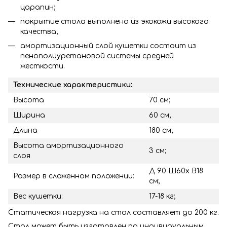
царапин;
покрытие стола выполнено из экокожи высокого
качества;
амортизационный слой кушетки состоит из
пенополиуретановой системы средней
жесткости.
Технические характеристики:
Высота
70 см;
Ширина
60 см;
Длина
180 см;
Высота амортизационного
3 см;
слоя
Д 90 Ш60х В18
Размер в сложенном положении:
см;
Вес кушетки:
17-18 кг;
Статическая нагрузка на стол составляет до 200 кг.
Стол может быть изготовлен по индивидуальным