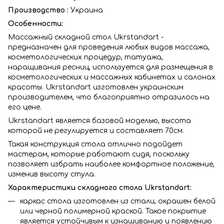
Производство :
Украина
Особенности:
Массажный складной стол Ukrstandart -
предназначен для проведения любых видов массажа,
косметологических процедур, татуажа,
наращивания ресниц, используется для размещения в
косметологических и массажных кабинетах и салонах
красоты. Ukrstandart изготовлен украинским
производителем, что благоприятно отразилось на
его цене.
Ukrstandart является базовой моделью, высота
которой не регулируется и составляет 70см.
Такая конструкция стола отлично подойдет
мастерам, которые работают сидя, поскольку
позволяет избрать наиболее комфортное положение,
изменив высоту стула.
Характеристики складного стола Ukrstandart:
каркас стола изготовлен из стали, окрашен белой
или черной полимерной краской. Такое покрытие
является устойчивым к изнашиванию и появлению