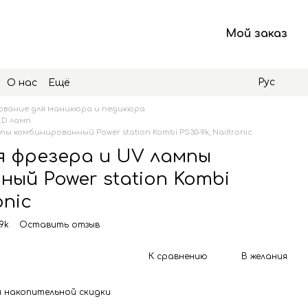
Мой заказ
Рус
О нас
Ещё
вание для маникюра и педикюра
ED ламп
ы комбинированный Power station Kombi PS30-9k, Nailtronic
я фрезера и UV лампы
ый Power station Kombi
onic
9k
Оставить отзыв
К сравнению
В желания
 накопительной скидки