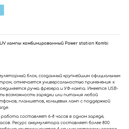
 UV лампы комбинированный Power station Kombi
умуляторный блок, созданный крупнейшим официальным
тром, отмечается универсальностью применения: к
оединяется ручка фрезера и УФ-лампа. Имеется USB-
сть возможность зарядки или питания любой
тфонов, планшетов, кольцевых ламп с поддержкой
rge.
работа составляет 6-8 часов в одном заряде,
часов. Ресурс аккумулятора составляет более 800