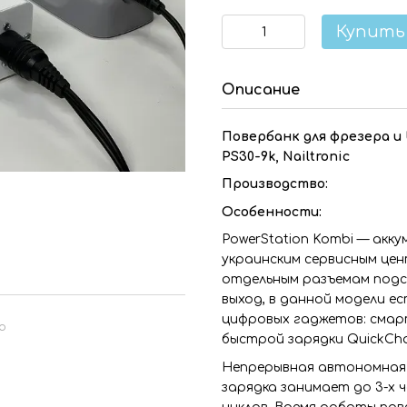
Купить
Описание
Повербанк для фрезера и
PS30-9k, Nailtronic
Производство:
Особенности:
PowerStation Kombi — акк
украинским сервисным цен
отдельным разъемам подс
выход, в данной модели е
цифровых гаджетов: смар
ю
быстрой зарядки QuickCha
Непрерывная автономная 
зарядка занимает до 3-х 