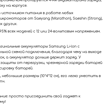
вербанка контролируется 4-мя индикаторами заряда,
ху на корпусе.
т источником питания в работе любых
кромоторов от Saeyang (Marathon), Saeshin (Strong),
их других.
% всех моделей с 12 или 24-вольтовым напряжением.
гинальные аккумуляторы Samsung Li-lon с
ьной схемой подключения, благодаря чему на выходе
к, а аккумулятор дольше держит заряд. У
 защиты от перегрузки, чрезмерной зарядки батарей
нсировку батарей.
 небольшие размеры (10*4*12 см), его легко уместить в
тч.
ание: просто присоединить свой гаджет к
му!