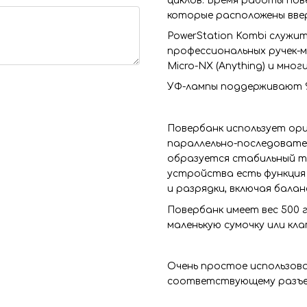
циклов. Время работы по
которые расположены ввер
PowerStation Kombi служи
профессиональных ручек-ми
Micro-NX (Anything) и мног
УФ-лампы поддерживают 95
Повербанк использует ори
параллельно-последовател
образуется стабильный то
устройства есть функция
и разрядки, включая бала
Повербанк имеет вес 500 г,
маленькую сумочку или кла
Очень простое использов
соответствующему разъе