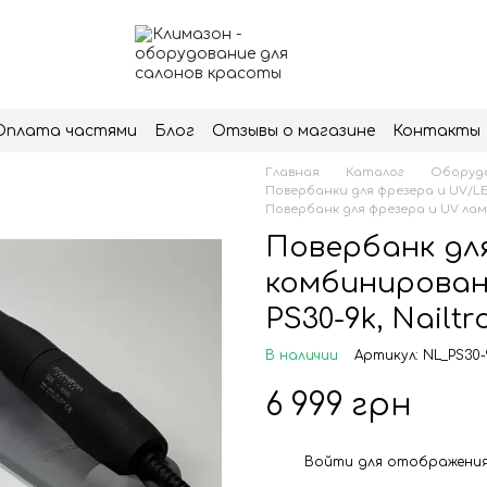
Оплата частями
Блог
Отзывы о магазине
Контакты
Главная
Каталог
Оборудо
Повербанки для фрезера и UV/L
Повербанк для фрезера и UV ламп
Повербанк дл
комбинированн
PS30-9k, Nailtr
В наличии
Артикул: NL_PS30-
6 999 грн
Войти
для отображения
%