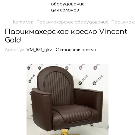
Каталог
Парикмахерское оборудование
Парикмахе
Парикмахерское кресло Vincent
Gold
Артикул:
VM_881_gkz
Оставить отзыв