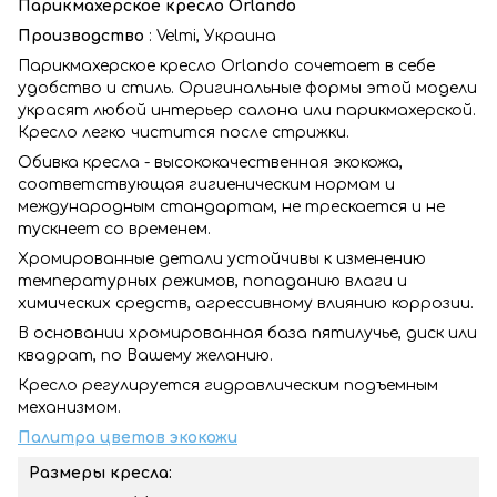
Парикмахерское кресло Orlando
Производство
: Velmi, Украина
Парикмахерское кресло Orlando сочетает в себе
удобство и стиль. Оригинальные формы этой модели
украсят любой интерьер салона или парикмахерской.
Кресло легко чистится после стрижки.
Обивка кресла - высококачественная экокожа,
соответствующая гигиеническим нормам и
международным стандартам, не трескается и не
тускнеет со временем.
Хромированные детали устойчивы к изменению
температурных режимов, попаданию влаги и
химических средств, агрессивному влиянию коррозии.
В основании хромированная база пятилучье, диск или
квадрат, по Вашему желанию.
Кресло регулируется гидравлическим подъемным
механизмом.
Палитра цветов экокожи
Размеры кресла: