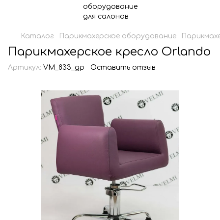
Каталог
Парикмахерское оборудование
Парикмахе
Парикмахерское кресло Orlando
Артикул:
VM_833_gp
Оставить отзыв