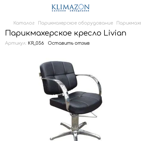
Каталог
Парикмахерское оборудование
Парикмахе
Парикмахерское кресло Livian
Артикул:
KR_056
Оставить отзыв