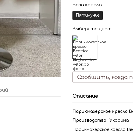
База кресла
Пятилучье
Выберите цвет
Сообщить, когда 
рий
Описание
Парикмахерское кресло Be
Производство
: Украина
Парикмахерское кресло Be