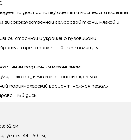
й.
одель по достоинству оценят и мастера, и клиенты .
из высококачественной велюровой ткани, мягкой и
вной строчкой и украшено пуговицами.
обрать из представленной ниже палитры.
различным подъемным механизмом:
улировка подъема как в офисных креслах;
ый парикмахерский вариант, ножная педаль.
рованный диск.
: 32 см;
руется: 44 - 60 см;