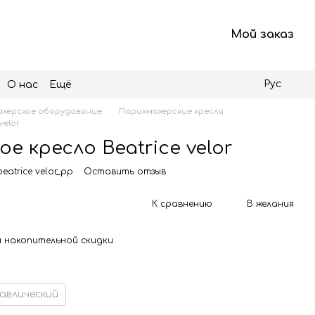
Мой заказ
Рус
О нас
Ещё
херское оборудование
Парикмахерские кресла
velor
е кресло Beatrice velor
eatrice velor_pp
Оставить отзыв
К сравнению
В желания
 накопительной скидки
авлический