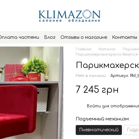
Оплата частями
Блог
Отзывы о магазине
Контакты
Главная
Каталог
Парикма
Парикмахерское кресло Beatrice 
Парикмахерско
Нет в наличии
Артикул: RM_b
7 245 грн
Войти
для отображения
%
Подъемный механизм
Пневматический
Гидр