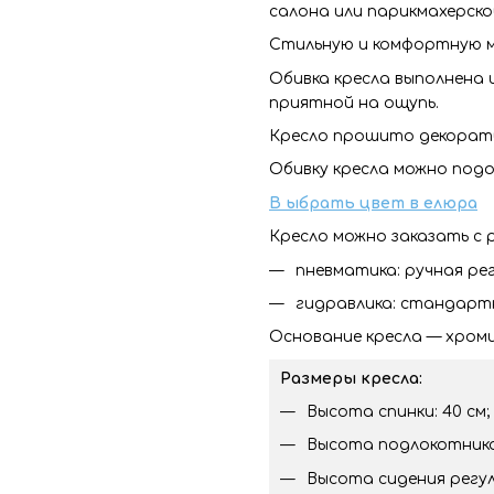
салона или парикмахерско
Стильную и комфортную м
Обивка кресла выполнена 
приятной на ощупь.
Кресло прошито декорати
Обивку кресла можно под
В
ыбрать цвет в
елюра
Кресло можно заказать с 
пневматика: ручная рег
гидравлика: стандартн
Основание кресла — хроми
Размеры кресла:
Высота спинки: 40 см;
Высота подлокотников
Высота сидения регули