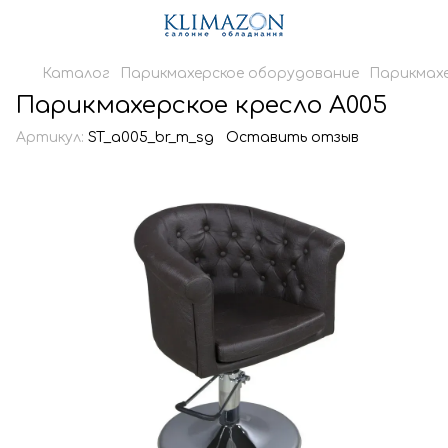
Каталог
Парикмахерское оборудование
Парикмахе
Парикмахерское кресло А005
Артикул:
ST_a005_br_m_sg
Оставить отзыв