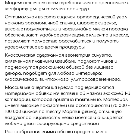
Модель отвечает всем требованиям по эргономике и
комфорту для длительных процедур.
Оптимальная высота сиденья, ортопедический угол
наклона эргономичной спинки, широкое сиденье,
высокие подлокотники и чрезвычайно мягкая посадка
обеспечивают удобное размещение клиента в кресле,
позволяют полностью расслабиться и получать
удовольствие во время процедуры.
Классическая сдержанная геометрия силуэта,
смягченная плавными изгибами подлокотников и
подчеркнутая роскошной обивкой без лишнего
декора, подойдет для любого интерьера:
классического, винтажного, ультрасовременного.
Массивные очертания кресла подчеркиваются
материалом обивки: качественной мягкой экокожей 1-й
категории, которая приятна тактильно. Материал
имеет высокие показатели износостойкости (70 000 -
100 000 циклов по тесту Мартиндейла), отличную
воздухопроницаемость, легко моется и очищается
любыми дезинфицирующими средствами
Разнообразная гамма обивки представлена