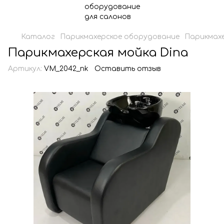
Каталог
Парикмахерское оборудование
Парикмахе
Парикмахерская мойка Dina
Артикул:
VM_2042_nk
Оставить отзыв