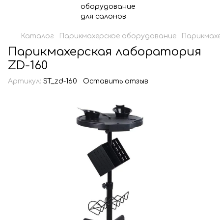
Каталог
Парикмахерское оборудование
Парикмахе
Парикмахерская лаборатория
ZD-160
Артикул:
ST_zd-160
Оставить отзыв