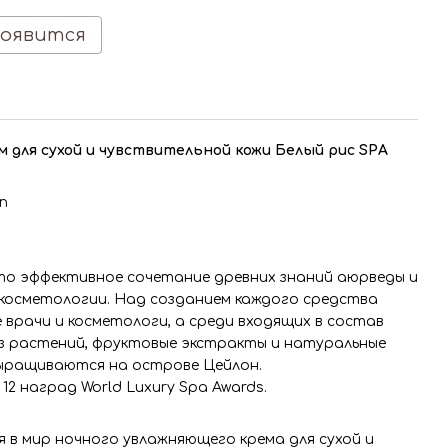
появится
 для сухой и чувствительной кожи Белый рис SPA
n
это эффективное сочетание древних знаний аюрведы и
косметологии. Над созданием каждого средства
врачи и косметологи, а среди входящих в состав
з растений, фруктовые экстракты и натуральные
выращиваются на острове Цейлон.
12 наград World Luxury Spa Awards.
 в мир ночного увлажняющего крема для сухой и