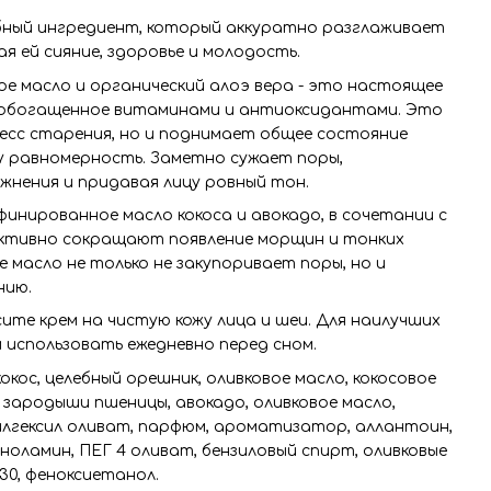
бный ингредиент, который аккуратно разглаживает
я ей сияние, здоровье и молодость.
ое масло и органический алоэ вера - это настоящее
, обогащенное витаминами и антиоксидантами. Это
есс старения, но и поднимает общее состояние
у равномерность. Заметно сужает поры,
жнения и придавая лицу ровный тон.
нированное масло кокоса и авокадо, в сочетании с
ктивно сокращают появление морщин и тонких
е масло не только не закупоривает поры, но и
нию.
ите крем на чистую кожу лица и шеи. Для наилучших
 использовать ежедневно перед сном.
окос, целебный орешник, оливковое масло, кокосовое
, зародыши пшеницы, авокадо, оливковое масло,
лгексил оливат, парфюм, ароматизатор, аллантоин,
ноламин, ПЕГ 4 оливат, бензиловый спирт, оливковые
30, феноксиетанол.