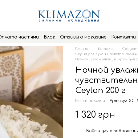
Оплата частями
Блог
Отзывы о магазине
Контакты
Главная
Каталог
Средств
Серия для сухой и чувствительн
Ночной увлажняющий крем для су
Ночной увлаж
чувствительн
Ceylon 200 г
Нет в наличии
Артикул: SC_
1 320 грн
Войти
для отображения
%