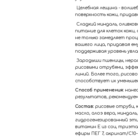
Целебная лещина - волше
поверхность кожи, придава
Сладкий миндаль, оливков
питание для клеток кожи
не только замедляет проц
вашего лица, придавая ем
поддерживая уровень увла
Зародыши пшеницы, нерафи
рисовыми отрубями, эффе
линий. Более того, рисово
способствует их уменьше
Способ применения:
нанес
результатов, рекомендуем
Состав:
рисовые отруби, к
масло, алоэ вера, миндаль
гидрогенезированный эти
витамин Е из сои, триэта
ефиры ПЕГ 7, акрилат/С10-