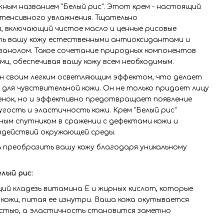
жным названием "Белый рис". Этот крем - настоящий
нтенсивного увлажнения. Тщательно
, включающий чистое масло и ценные рисовые
ть вашу кожу естественными антиоксидантами и
анолом. Такое сочетание природных компонентов
ми, обеспечивая вашу кожу всем необходимым.
н своим легким осветляющим эффектом, что делает
для чувствительной кожи. Он не только придает лицу
нок, но и эффективно предотвращает появление
гость и эластичность кожи. Крем "Белый рис"
ым спутником в сражении с дефектами кожи и
здействий окружающей среды.
 преобразить вашу кожу благодаря уникальному
лый рис:
ий кладезь витамина Е и жирных кислот, которые
 кожи, питая ее изнутри. Ваша кожа окутывается
стью, а эластичность становится заметно