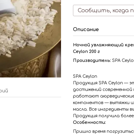
Сообщить, когда 
Описание
Ночной увлажняющий крем
Ceylon 200 г
Производитель:
SPA Ceylo
SPA Ceylon
Продукция SPA Ceylon — 
достижений современной 
рий
работают аюрведические 
компонентов — вытяжки и
масла. Все ингредиенты 
Продукция получила более 
Особенности:
Пришло время погрузиться