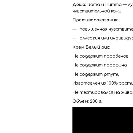
Доша:
Вата и Питта — луч
чувствительной кожи.
Противопоказания:
повышенная чувствите
аллергия или индивиду
Крем Белый рис:
Не содержит парабенов
Не содержит парафина
Не содержит ртути
Изготовлен из 100% раст
Не тестировался на жив
Объем:
200 г.