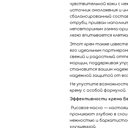
чувствительной кожи с не
источник омоложения и и
сбалансированный состав
отруби, призван наполни
неповторимым гамма-ориз
легко впитывается клетка
Этот крем также известе
его идеальным партнером 
свежий и радостный отте
морщин, поддерживая упру
становится вашим надежн
надежной защитой от во
Не упустите возможность
крему с особой формулой.
Эффективности крема Бе
Рисовое масло — настоящ
проникают глубоко в слои
нежностью и бархатисто
улучшенной.