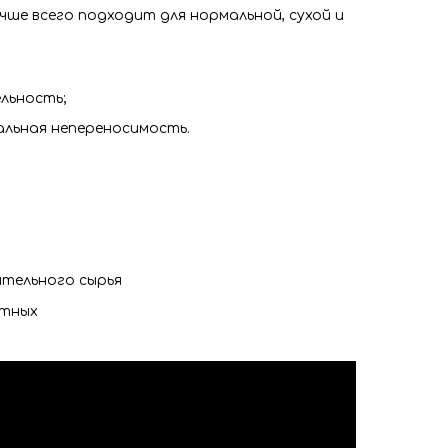
ше всего подходит для нормальной, сухой и
льность;
альная непереносимость.
ительного сырья
отных