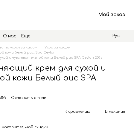
Мой заказ
Рус
О нас
Ещё
а по уходу за лицом
Уход за лицом
ой кожи белый рис, Spa Ceylon
хой и чувствительной кожи Белый рис SPA Ceylon 200 г
няющий крем для сухой и
ой кожи Белый рис SPA
6159
Оставить отзыв
К сравнению
В желания
 накопительной скидки