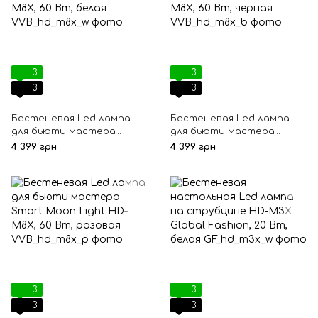
3
3
3
3
Бестеневая Led лампа
Бестеневая Led лампа
для бьюти мастера
для бьюти мастера
Smart Moon Light HD-M8X,
Smart Moon Light HD-M8X,
4 399 грн
4 399 грн
60 Вт, белая
60 Вт, черная
3
3
3
3