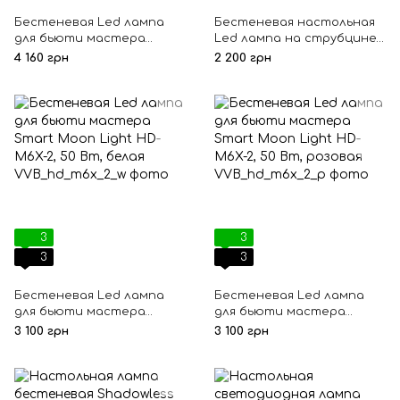
Бестеневая Led лампа
Бестеневая настольная
для бьюти мастера
Led лампа на струбцине
Smart Moon Light HD-M8X,
HD-M3X Global Fashion, 20
4 160 грн
2 200 грн
60 Вт, розовая
Вт, белая
3
3
3
3
Бестеневая Led лампа
Бестеневая Led лампа
для бьюти мастера
для бьюти мастера
Smart Moon Light HD-M6X-
Smart Moon Light HD-M6X-
3 100 грн
3 100 грн
2, 50 Вт, белая
2, 50 Вт, розовая