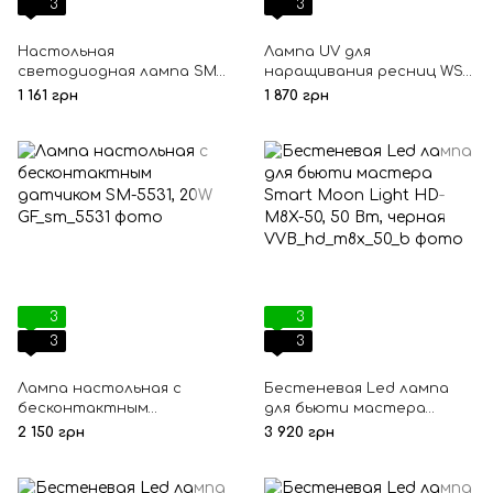
3
3
Настольная
Лампа UV для
светодиодная лампа SM-
наращивания ресниц WS-
609A
100 на струбцине, 5W
1 161 грн
1 870 грн
3
3
3
3
Лампа настольная с
Бестеневая Led лампа
бесконтактным
для бьюти мастера
датчиком SM-5531, 20W
Smart Moon Light HD-M8X-
2 150 грн
3 920 грн
50, 50 Вт, черная