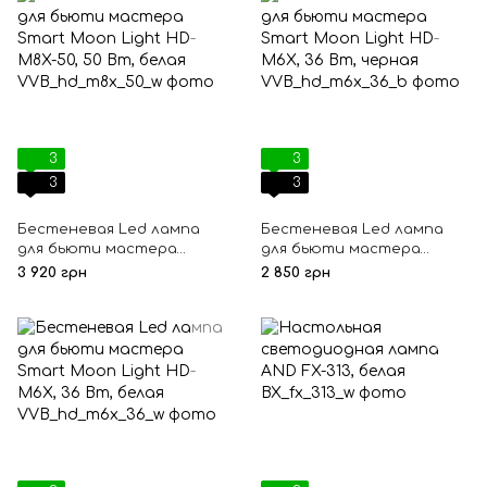
3
3
3
3
Бестеневая Led лампа
Бестеневая Led лампа
для бьюти мастера
для бьюти мастера
Smart Moon Light HD-M8X-
Smart Moon Light HD-M6X,
3 920 грн
2 850 грн
50, 50 Вт, белая
36 Вт, черная