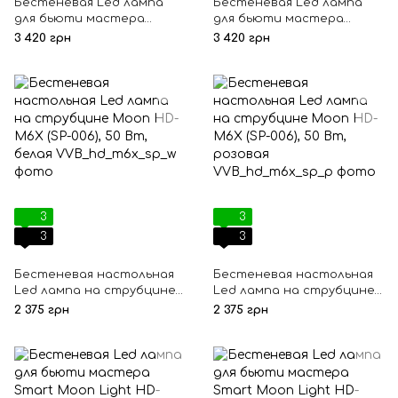
Бестеневая Led лампа
Бестеневая Led лампа
для бьюти мастера
для бьюти мастера
Smart Moon Light HD-M6X,
Smart Moon Light HD-M6X,
3 420 грн
3 420 грн
50 Вт, белая
50 Вт, черная
3
3
3
3
Бестеневая настольная
Бестеневая настольная
Led лампа на струбцине
Led лампа на струбцине
Moon HD-M6X (SP-006), 50
Moon HD-M6X (SP-006), 50
2 375 грн
2 375 грн
Вт, белая
Вт, розовая