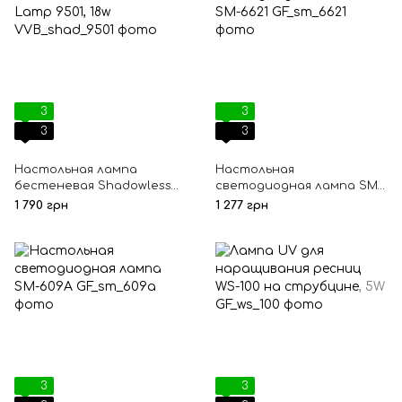
3
3
3
3
Настольная лампа
Настольная
бестеневая Shadowless
светодиодная лампа SM-
Lamp 9501, 18w
6621
1 790 грн
1 277 грн
3
3