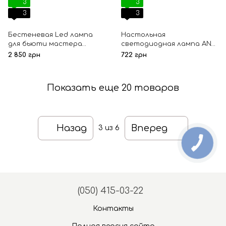
3
3
3
3
Бестеневая Led лампа
Настольная
для бьюти мастера
светодиодная лампа AND
Smart Moon Light HD-M6X,
FX-313, белая
2 850 грн
722 грн
36 Вт, белая
Показать еще 20 товаров
Назад
Вперед
3
из 6
(050) 415-03-22
Контакты