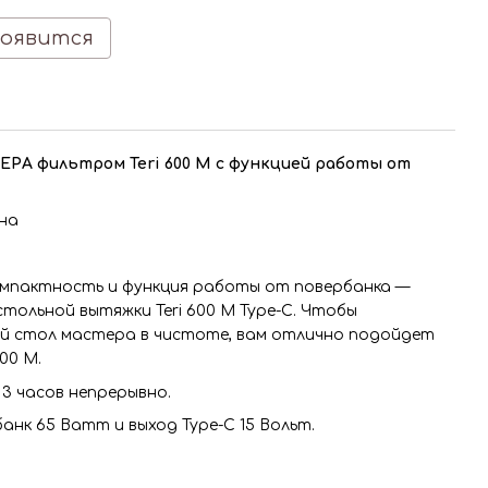
появится
PA фильтром Teri 600 M c функцией работы от
на
омпактность и функция работы от повербанка —
тольной вытяжки Teri 600 M Type-C. Чтобы
 стол мастера в чистоте, вам отлично подойдет
00 M.
3 часов непрерывно.
анк 65 Ватт и выход Type-C 15 Вольт.