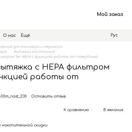
Мой заказ
Рус
О нас
Ещё
вание для маникюра и педикюра
кюра
Вытяжки настольные
ьтром Teri 600 M c функцией работы от повербанка
ытяжка с HEPA фильтром
функцией работы от
600m_nast_230
Оставить отзыв
К сравнению
В желания
 накопительной скидки