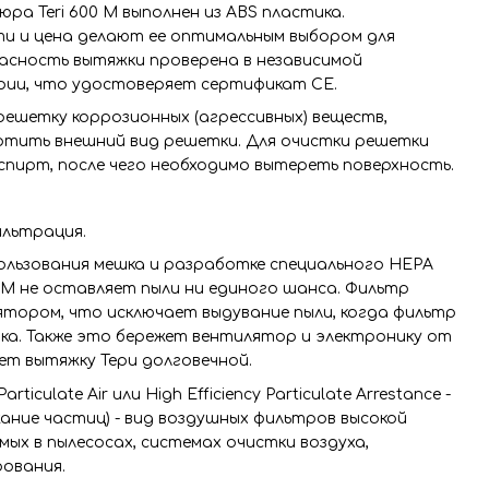
ра Teri 600 M выполнен из ABS пластика.
 и цена делают ее оптимальным выбором для
асность вытяжки проверена в независимой
ии, что удостоверяет сертификат СЕ.
ешетку коррозионных (агрессивных) веществ,
ортить внешний вид решетки. Для очистки решетки
спирт, после чего необходимо вытереть поверхность.
льтрация.
ользования мешка и разработке специального HEPA
0 M не оставляет пыли ни единого шанса. Фильтр
ятором, что исключает выдувание пыли, когда фильтр
шка. Также это бережет вентилятор и электронику от
ет вытяжку Тери долговечной.
articulate Air или High Efficiency Particulate Arrestance -
ние частиц) - вид воздушных фильтров высокой
ых в пылесосах, системах очистки воздуха,
рования.