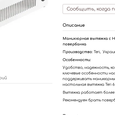
Сообщить, когда 
Описание
Маникюрная вытяжка с HE
повербанка
Производство:
Teri,
Украи
Особенности:
Удобство, надежность, к
ключевые особенности нас
рий
поддерживать маникюрный
настольная вытяжка Teri 6
Вытяжка работает более 
Рекомендуем брать поверб