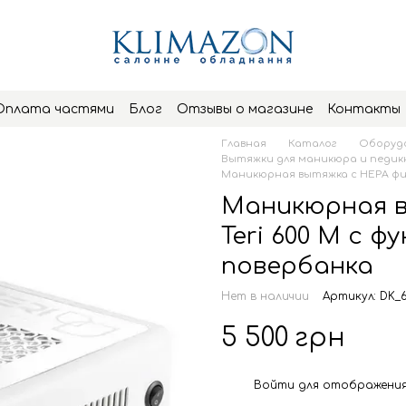
Оплата частями
Блог
Отзывы о магазине
Контакты
Главная
Каталог
Оборудо
Вытяжки для маникюра и педи
Маникюрная вытяжка с HEPA фил
Маникюрная в
Teri 600 M c 
повербанка
Нет в наличии
Артикул: DK_
5 500 грн
Войти
для отображения
%