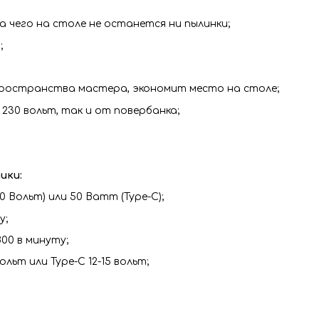
а чего на столе не останется ни пылинки;
;
пространства мастера, экономит место на столе;
230 вольт, так и от повербанка;
ики:
 Вольт) или 50 Ватт (Type-C);
у;
00 в минуту;
льт или Type-C 12-15 вольт;