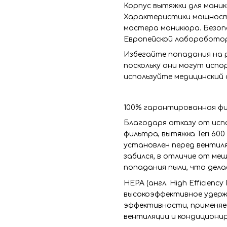
Корпус вытяжки для маникю
Характеристики мощности
мастера маникюра. Безоп
Европейской лабоработор
Избегайте попадания на р
поскольку они могут исп
используйте медицинский 
100% гарантированная фи
Благодаря отказу от исп
фильтра, вытяжка Teri 60
установлен перед вентил
забился, в отличие от ме
попадания пыли, что дела
HEPA (англ. High Efficiency P
высокоэффективное удержа
эффективности, применяем
вентиляции и кондициони