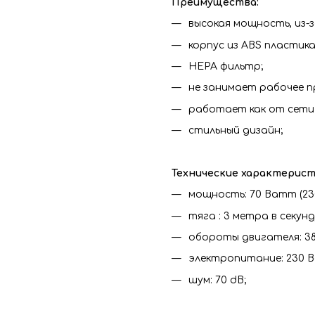
Преимущества:
высокая мощность, из-з
корпус из ABS пластика
HEPA фильтр;
не занимает рабочее 
работает как от сети 
стильный дизайн;
Технические характерист
мощность: 70 Ватт (230
тяга : 3 метра в секунд
обороты двигателя: 38
электропитание: 230 Во
шум: 70 dB;