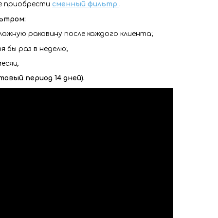
е приобрести
сменный фильтр
.
ьтром:
лажную раковину после каждого клиента;
 бы раз в неделю;
есяц.
товый период 14 дней).