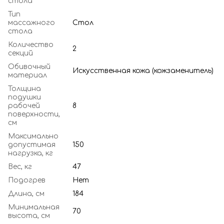
стола
Тип
массажного
Стол
стола
Количество
2
секций
Обивочный
Искусственная кожа (кожзаменитель)
материал
Толщина
подушки
рабочей
8
поверхности,
см
Максимально
допустимая
150
нагрузка, кг
Вес, кг
47
Подогрев
Нет
Длина, см
184
Минимальная
70
высота, см