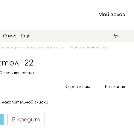
Мой заказ
Рус
О нас
Ещё
вание для маникюра и педикюра
Маникюрные столы
тол 122
Оставить отзыв
К сравнению
В желания
 накопительной скидки
В кредит