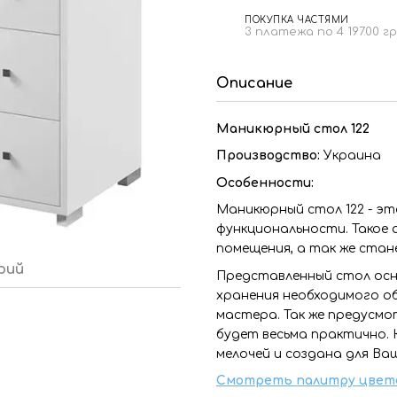
ПОКУПКА ЧАСТЯМИ
3 платежа по 4 197.00 г
Описание
Маникюрный стол 122
Производство:
Украина
Особенности:
Маникюрный стол 122 - эт
функциональности. Такое
помещения, а так же ста
рий
Представленный стол осн
хранения необходимого о
мастера. Так же предусмо
будет весьма практично.
мелочей и создана для Ва
Смотреть палитру цвет