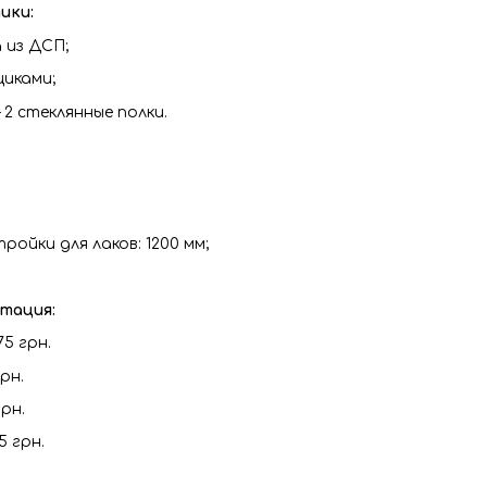
ики:
 из ДСП;
иками;
 2 стеклянные полки.
ойки для лаков: 1200 мм;
тация:
75 грн.
грн.
рн.
5 грн.