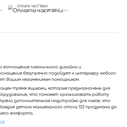
ОПЛАТА ЧАСТЯМИ
рн
3 платежа по 4 197.00 грн
о воплощение лаконичного дизайна и
 оснащение безупречно подойдет к интерьеру любого
нет Вашим незаменимым помощником.
ащен тремя ящиками, которые предназначены для
борудования, что поможет организовать работу
трена дополнительная надстройка для лаков, что
 Каждая деталь
маникюрного стола 122 продумана до
шего комфорта.
ов