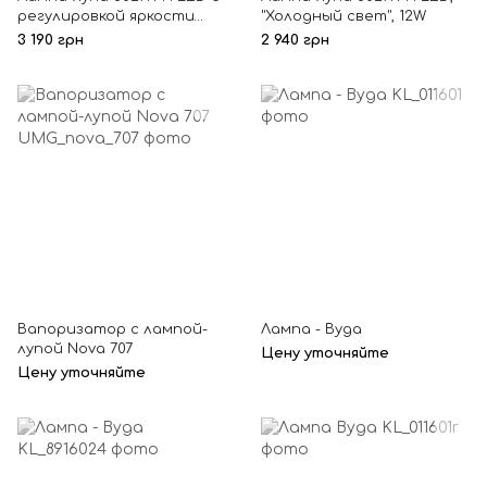
регулировкой яркости
"Холодный свет", 12W
"Холодный свет", 1-12W
3 190 грн
2 940 грн
Вапоризатор с лампой-
Лампа - Вуда
лупой Nova 707
Цену уточняйте
Цену уточняйте