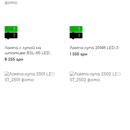
3
3
3
3
Лампа с лупой на
Лампа-лупа 2014R LED-3
штативе BSL-05 LED
1 350 грн
12W Sonobella
8 255 грн