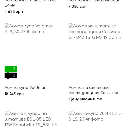
Лампа лупа 7 MAGNIFYING
Лампа лупа Decamedical
LAMP
7 350 грн
4 625 грн
3
3
Лампа лупа Valdman
Лампа на штативе
светодиодная Calissimo
18 945 грн
GT-M42
Цену уточняйте