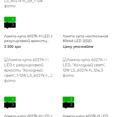
3
3
Лампа-лупа 6027К-Н LED с
Лампа лупа настольная
регулировкой яркости,
8066A LED 3(5)D
холодный/теплый свет, 1-
3 500 грн
Цену уточняйте
12W
3
3
3
3
Лампа-лупа 6027К-H LED с
Лампа-лупа 6027К-Н LED,