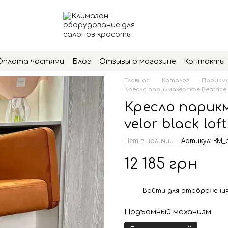
Оплата частями
Блог
Отзывы о магазине
Контакты
Главная
Каталог
Парикма
Кресло парикмахерское Beatrice ve
Кресло парикм
velor black loft
Нет в наличии
Артикул: RM_b
12 185 грн
Войти
для отображения
%
Подъемный механизм