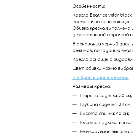
Особенности:
Кресло Beatrice velor blac
гармонично сочетающее в 
Обивка кресла выполнена 
декоративной строчкой и
В основании черный диск
режимов, попаданию влаги
Кресло оснащено гидравл
Цвет обивки можно выбра
В
ыбрать цвет в
елюра
Размеры кресла:
Ширина сиденья: 50 см;
Глубина сиденья: 38 см;
Высота спинки: 40 см;
Высота подлокотников:
Регулируемая высота си