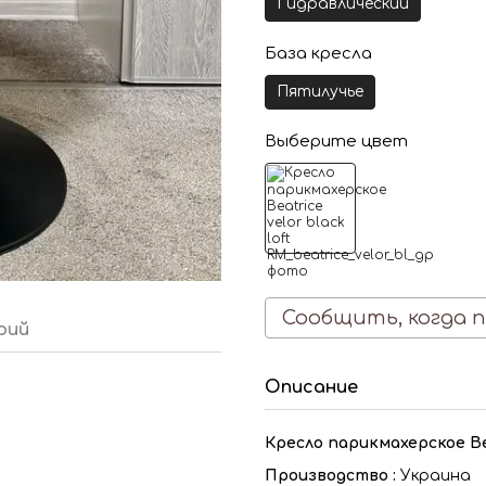
Гидравлический
База кресла
Пятилучье
Выберите цвет
Сообщить, когда 
рий
Описание
Кресло парикмахерское Beat
Производство :
Украина