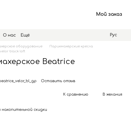
Мой заказ
Рус
О нас
Ещё
херское оборудование
Парикмахерские кресла
lor black loft
ахерское Beatrice
eatrice_velor_bl_gp
Оставить отзыв
К сравнению
В желания
 накопительной скидки