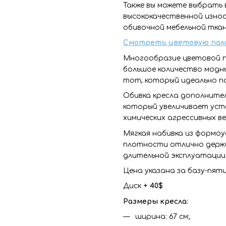
Также вы можете выбрать 
высококачественной изно
обивочной мебельной ткан
Смотреть цветовую пал
Многообразие цветовой п
большое количество модн
тот, который идеально п
Обивка кресла дополните
который увеличивает уст
химических агрессивных в
Мягкая набивка из формо
плотности отлично держи
длительной эксплуатации
Цена указана за базу-пяти
Диск
+ 40$
Размеры кресла:
ширина: 67 см;