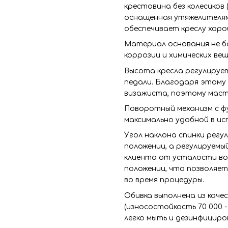
крестовина без колесиков 
оснащенная утяжелителям
обеспечивает креслу хор
Материал основания не бо
коррозии и химических ве
Высота кресла регулируе
педали. Благодаря этому 
визажиста, поэтому маст
Поворотный механизм с фу
максимально удобной в ис
Угол наклона спинки регу
положении, а регулируем
клиента от усталости во 
положении, что позволяе
во время процедуры.
Обивка выполнена из каче
(износостойкость 70 000 
легко мыть и дезинфицир