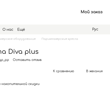
Мой заказ
Рус
О нас
Ещё
херское оборудование
Парикмахерские кресла
а Diva plus
gp_pp
Оставить отзыв
К сравнению
В желания
 накопительной скидки