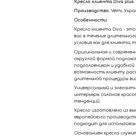
Кресло клиента Diva plus
Производство:
Velmi, Укр
Особенности:
Кресло клиента Diva - эт
вас в течение длительног
условия как для клиента, 
Оригинальная и современ
округлой формой подлоко
подголовником и удобной 
возможность клиенту рас
длительной процедуры ви
Универсальный и элегантн
интерьеры салонов красот
тенденций.
Кресло изготовлено из в
европейского производст
подходит для использова
Основанием кресла служи