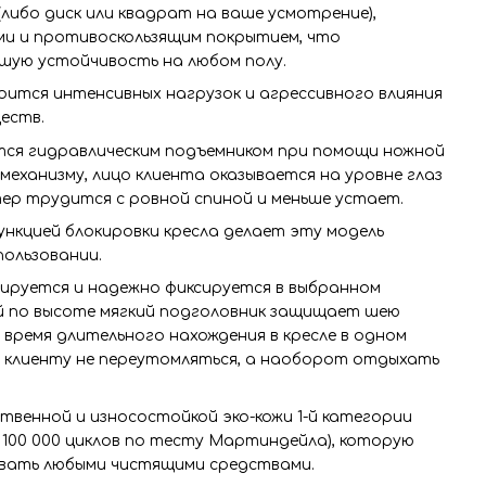
(либо диск или квадрат на ваше усмотрение),
и и противоскользящим покрытием, что
ошую устойчивость на любом полу.
ится интенсивных нагрузок и агрессивного влияния
ществ.
тся гидравлическим подъемником при помощи ножной
механизму, лицо клиента оказывается на уровне глаз
ер трудится с ровной спиной и меньше устает.
нкцией блокировки кресла делает эту модель
пользовании.
лируется и надежно фиксируется в выбранном
ый по высоте мягкий подголовник защищает шею
время длительного нахождения в кресле в одном
т клиенту не переутомляться, а наоборот отдыхать
ственной и износостойкой эко-кожи 1-й категории
- 100 000 циклов по тесту Мартиндейла), которую
овать любыми чистящими средствами.