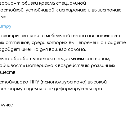
вариант обивки кресла специальной
состойкой, устойчивой к истиранию и выцветанию
ью.
итру
алитры эко-кожи и мебельной ткани насчитывает
ых оттенков, среди которых вы непременно найдете
одойдет именно для вашего салона.
льно обрабатывается специальным составом,
ойчивость материала к воздействию различных
еществ.
устойчивого ППУ (пенополиуретана) высокой
т форму изделия и не деформируется при
.
лучье.