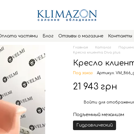
Оплата частями
Блог
Отзывы о магазине
Контакты
Главная
Каталог
Парикма
Кресло клиента Diva plus
Кресло клиент
Под заказ
Артикул: VM_866_
21 943 грн
Войти
для отображения
%
Подъемный механизм
Гидравлический