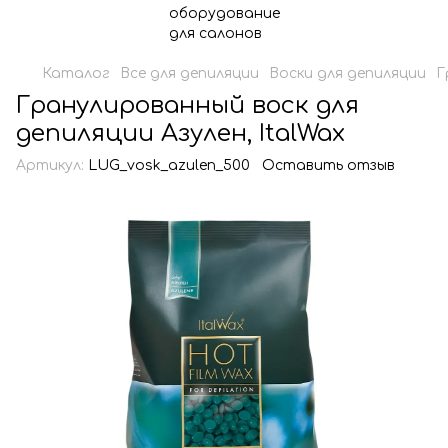
Каталог
Все для депиляции
Воски для депиляции
Г
Гранулированный воск для
депиляции Азулен, ItalWax
Артикул:
LUG_vosk_azulen_500
Оставить отзыв