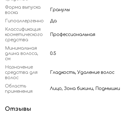
Форма выпуска
Гранулы
воска
Гипоаллергенно
Да
Классификация
косметического
Профессиональная
средства
Минимальная
длина волоса,
0.5
см
Назначение
средства для
Гладкость, Удаление волос
волос
Область
Лицо, Зона бикини, Подмышки
применения
Отзывы