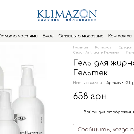
Оплата частями
Блог
Отзывы о магазине
Контакты
Главная
Каталог
Средств
Серия Anti-acne, Гельтек
Гель
Гель для жирн
Гельтек
Нет в наличии
Артикул: GT_g
658 грн
Войти
для отображения
%
Сообщить, когда 