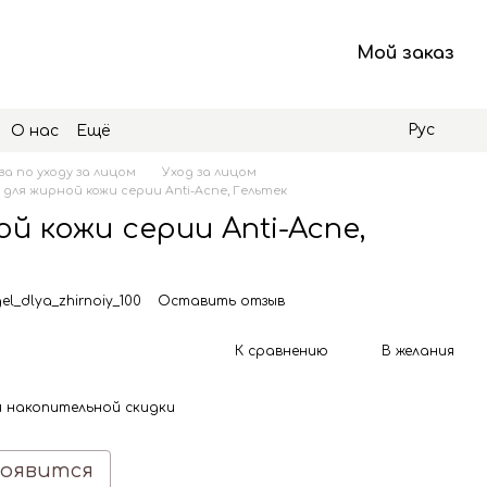
Мой заказ
Рус
О нас
Ещё
а по уходу за лицом
Уход за лицом
 для жирной кожи серии Anti-Acne, Гельтек
ой кожи серии Anti-Acne,
el_dlya_zhirnoiy_100
Оставить отзыв
К сравнению
В желания
 накопительной скидки
появится