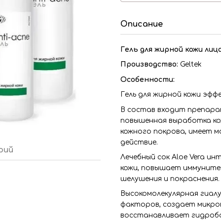
Описание
Гель для жирной кожи лиц
Производство:
Geltek
Особенности:
Гель для жирной кожи эфф
В состав входит препарат
повышенная выработка ко
кожного покрова, имеет 
действие.
рий
Лечебный сок Aloe Vera 
кожи, повышает иммунитет
шелушения и покраснения.
Высокомолекулярная гиал
факторов, создает микроп
восстанавливает гидроба