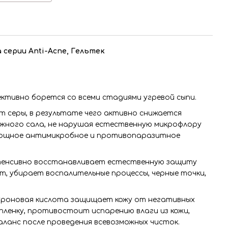
а серии Anti-Acne, Гельтек
ективно борется со всеми стадиями угревой сыпи.
 серы, в результате чего активно снижается
жного сала, не нарушая естественную микрофлору
мощное антимикробное и противопаразитное
интенсивно восстанавливает естественную защиту
, убирает воспалительные процессы, черные точки,
уроновая кислота защищает кожу от негативных
ленку, противостоит испарению влаги из кожи,
ланс после проведения всевозможных чисток.